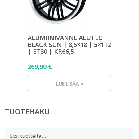
ALUMIINIVANNE ALUTEC
BLACK SUN | 8,5×18 | 5×112
| ET30 | KR66,5
269,90
€
LUE LISÄÄ »
TUOTEHAKU
Etsi: