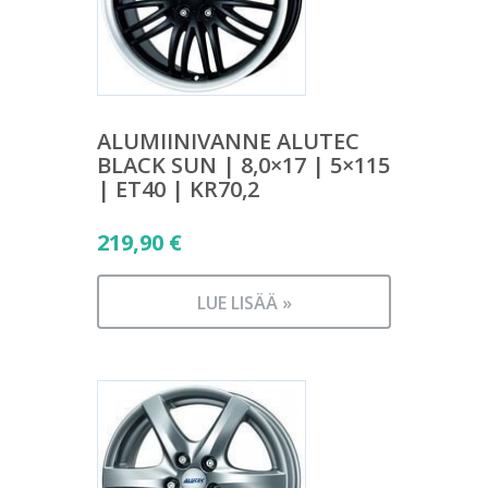
ALUMIINIVANNE ALUTEC
BLACK SUN | 8,0×17 | 5×115
| ET40 | KR70,2
219,90
€
LUE LISÄÄ »