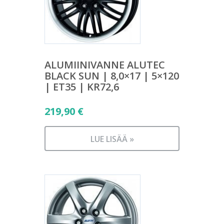
ALUMIINIVANNE ALUTEC
BLACK SUN | 8,0×17 | 5×120
| ET35 | KR72,6
219,90
€
LUE LISÄÄ »