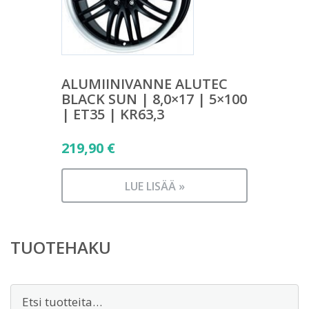
ALUMIINIVANNE ALUTEC
BLACK SUN | 8,0×17 | 5×100
| ET35 | KR63,3
219,90
€
LUE LISÄÄ »
TUOTEHAKU
Etsi: