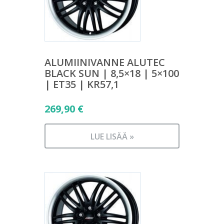
ALUMIINIVANNE ALUTEC
BLACK SUN | 8,5×18 | 5×100
| ET35 | KR57,1
269,90
€
LUE LISÄÄ »