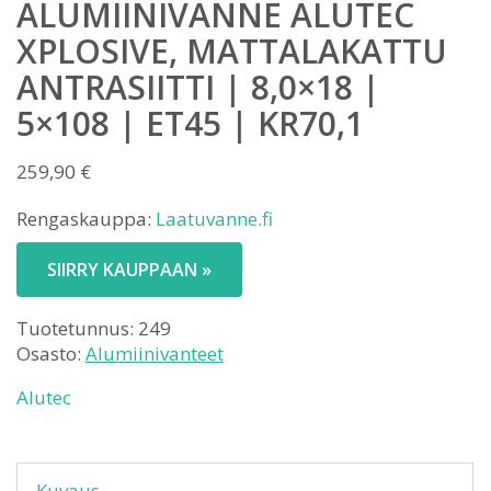
ALUMIINIVANNE ALUTEC
XPLOSIVE, MATTALAKATTU
ANTRASIITTI | 8,0×18 |
5×108 | ET45 | KR70,1
259,90
€
Rengaskauppa:
Laatuvanne.fi
SIIRRY KAUPPAAN »
Tuotetunnus:
249
Osasto:
Alumiinivanteet
Alutec
Kuvaus