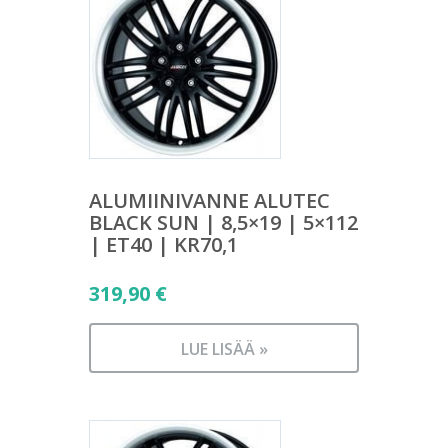
ALUMIINIVANNE ALUTEC
BLACK SUN | 8,5×19 | 5×112
| ET40 | KR70,1
319,90
€
LUE LISÄÄ »