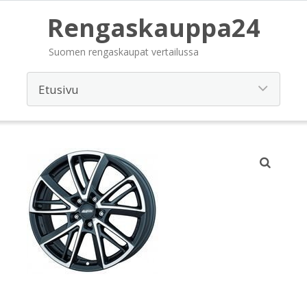
Rengaskauppa24
Suomen rengaskaupat vertailussa