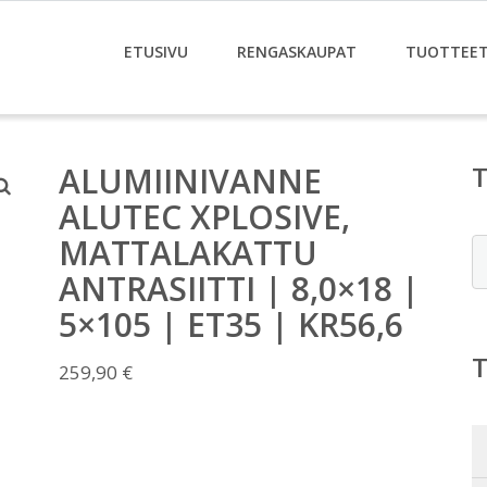
ETUSIVU
RENGASKAUPAT
TUOTTEE
ALUMIINIVANNE
ALUTEC XPLOSIVE,
MATTALAKATTU
E
ANTRASIITTI | 8,0×18 |
5×105 | ET35 | KR56,6
259,90
€