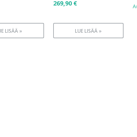
269,90
€
A
UE LISÄÄ »
LUE LISÄÄ »