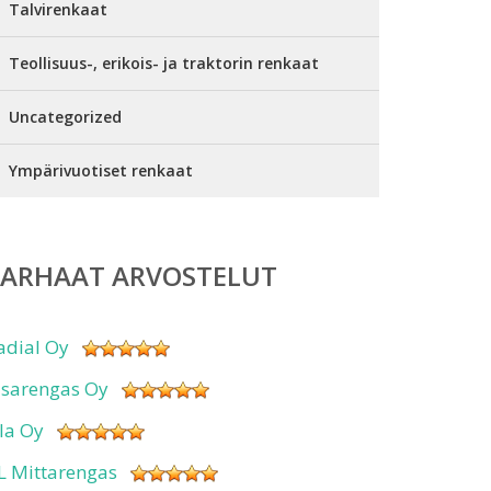
Talvirenkaat
Teollisuus-, erikois- ja traktorin renkaat
Uncategorized
Ympärivuotiset renkaat
PARHAAT ARVOSTELUT
adial Oy
isarengas Oy
sla Oy
L Mittarengas