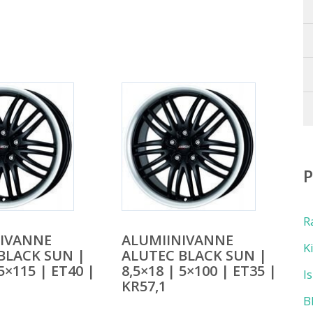
R
NIVANNE
ALUMIINIVANNE
K
BLACK SUN |
ALUTEC BLACK SUN |
 5×115 | ET40 |
8,5×18 | 5×100 | ET35 |
I
KR57,1
B