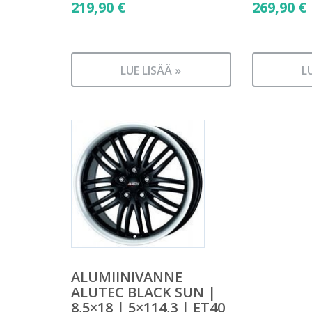
219,90
€
269,90
€
LUE LISÄÄ »
L
ALUMIINIVANNE
ALUTEC BLACK SUN |
8,5×18 | 5×114,3 | ET40