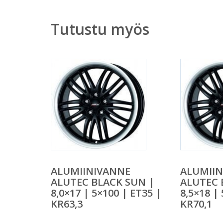
Tutustu myös
ALUMIINIVANNE
ALUMII
ALUTEC BLACK SUN |
ALUTEC 
8,0×17 | 5×100 | ET35 |
8,5×18 |
KR63,3
KR70,1