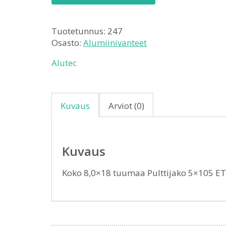
Tuotetunnus:
247
Osasto:
Alumiinivanteet
Alutec
Kuvaus
Arviot (0)
Kuvaus
Koko 8,0×18 tuumaa Pulttijako 5×105 E