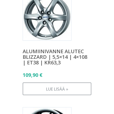
ALUMIINIVANNE ALUTEC
BLIZZARD | 5,5×14 | 4×108
| ET38 | KR63,3
109,90
€
LUE LISÄÄ »