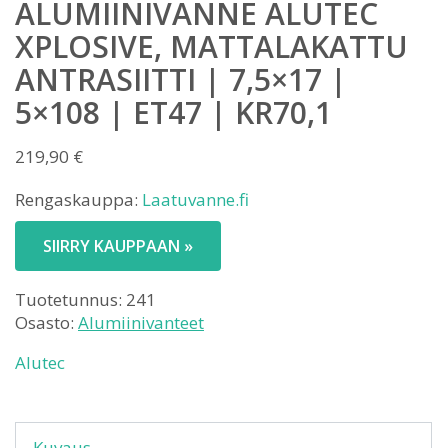
ALUMIINIVANNE ALUTEC
XPLOSIVE, MATTALAKATTU
ANTRASIITTI | 7,5×17 |
5×108 | ET47 | KR70,1
219,90
€
Rengaskauppa:
Laatuvanne.fi
SIIRRY KAUPPAAN »
Tuotetunnus:
241
Osasto:
Alumiinivanteet
Alutec
Kuvaus