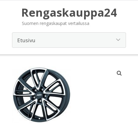
Rengaskauppa24
Suomen rengaskaupat vertailussa