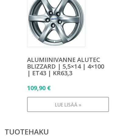
ALUMIINIVANNE ALUTEC
BLIZZARD | 5,5×14 | 4×100
| ET43 | KR63,3
109,90
€
LUE LISÄÄ »
TUOTEHAKU