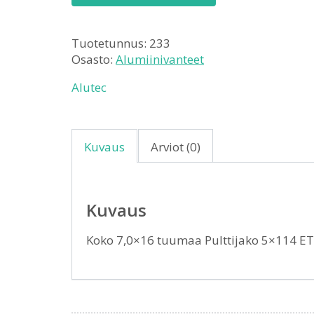
Tuotetunnus:
233
Osasto:
Alumiinivanteet
Alutec
Kuvaus
Arviot (0)
Kuvaus
Koko 7,0×16 tuumaa Pulttijako 5×114 E