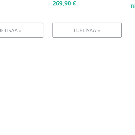
269,90
€
B
UE LISÄÄ »
LUE LISÄÄ »