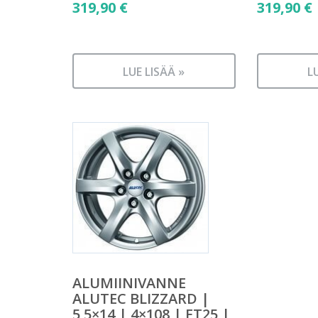
319,90
€
319,90
€
LUE LISÄÄ »
L
ALUMIINIVANNE
ALUTEC BLIZZARD |
5,5×14 | 4×108 | ET25 |