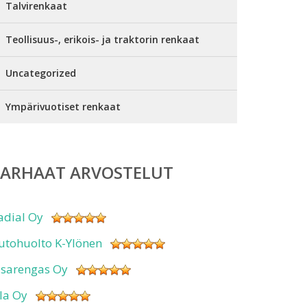
Talvirenkaat
Teollisuus-, erikois- ja traktorin renkaat
Uncategorized
Ympärivuotiset renkaat
PARHAAT ARVOSTELUT
adial Oy
utohuolto K-Ylönen
isarengas Oy
sla Oy