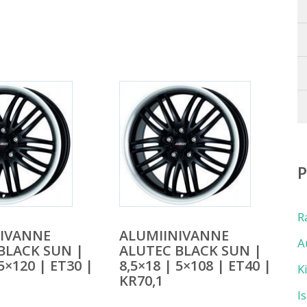
R
NIVANNE
ALUMIINIVANNE
A
BLACK SUN |
ALUTEC BLACK SUN |
 5×120 | ET30 |
8,5×18 | 5×108 | ET40 |
K
KR70,1
I