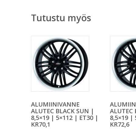
Tutustu myös
ALUMIINIVANNE
ALUMII
ALUTEC BLACK SUN |
ALUTEC 
8,5×19 | 5×112 | ET30 |
8,5×19 |
KR70,1
KR72,6