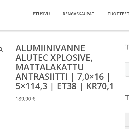
ETUSIVU
RENGASKAUPAT
TUOTTEE
ALUMIINIVANNE
ALUTEC XPLOSIVE,
MATTALAKATTU
E
ANTRASIITTI | 7,0×16 |
5×114,3 | ET38 | KR70,1
189,90
€