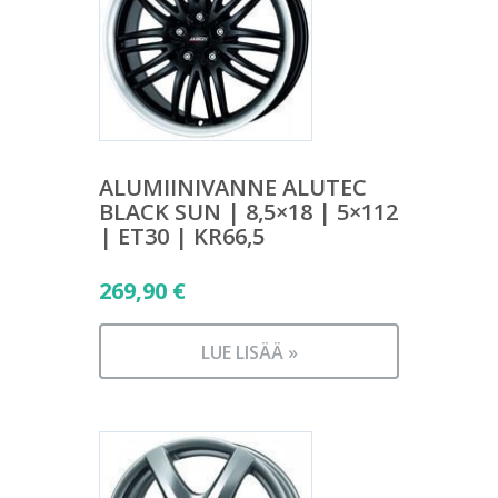
ALUMIINIVANNE ALUTEC
BLACK SUN | 8,5×18 | 5×112
| ET30 | KR66,5
269,90
€
LUE LISÄÄ »