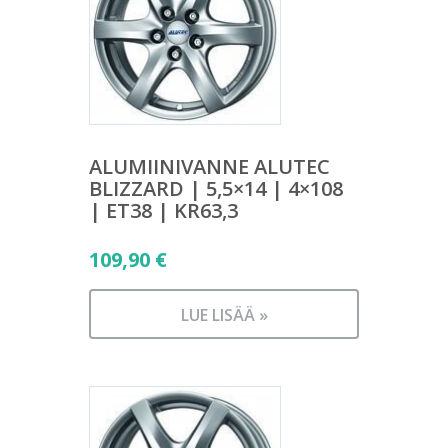
ALUMIINIVANNE ALUTEC
BLIZZARD | 5,5×14 | 4×108
| ET38 | KR63,3
109,90
€
LUE LISÄÄ »