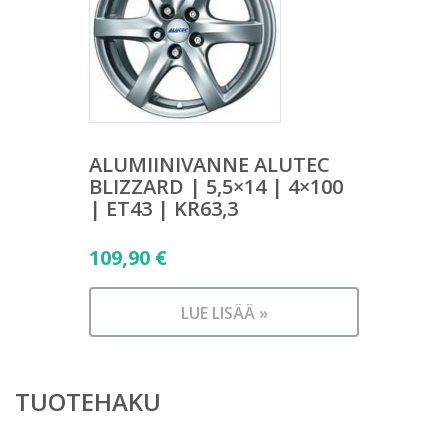
ALUMIINIVANNE ALUTEC
BLIZZARD | 5,5×14 | 4×100
| ET43 | KR63,3
109,90
€
LUE LISÄÄ »
TUOTEHAKU