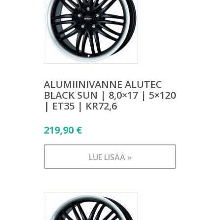
ALUMIINIVANNE ALUTEC
BLACK SUN | 8,0×17 | 5×120
| ET35 | KR72,6
219,90
€
LUE LISÄÄ »