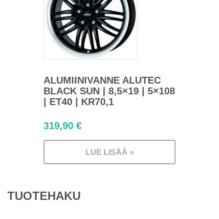
ALUMIINIVANNE ALUTEC
BLACK SUN | 8,5×19 | 5×108
| ET40 | KR70,1
319,90
€
LUE LISÄÄ »
TUOTEHAKU