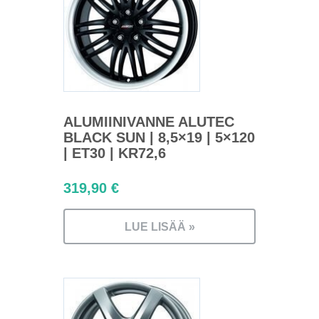
ALUMIINIVANNE ALUTEC
BLACK SUN | 8,5×19 | 5×120
| ET30 | KR72,6
319,90
€
LUE LISÄÄ »