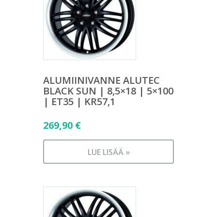
ALUMIINIVANNE ALUTEC
BLACK SUN | 8,5×18 | 5×100
| ET35 | KR57,1
269,90
€
LUE LISÄÄ »