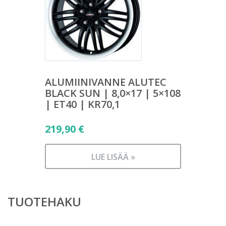
ALUMIINIVANNE ALUTEC
BLACK SUN | 8,0×17 | 5×108
| ET40 | KR70,1
219,90
€
LUE LISÄÄ »
TUOTEHAKU