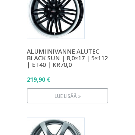
ALUMIINIVANNE ALUTEC
BLACK SUN | 8,0×17 | 5×112
| ET40 | KR70,0
219,90
€
LUE LISÄÄ »