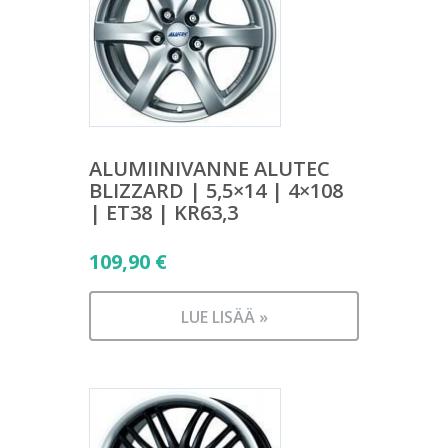
ALUMIINIVANNE ALUTEC
BLIZZARD | 5,5×14 | 4×108
| ET38 | KR63,3
109,90
€
LUE LISÄÄ »