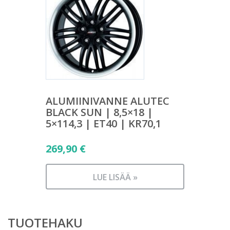
ALUMIINIVANNE ALUTEC
BLACK SUN | 8,5×18 |
5×114,3 | ET40 | KR70,1
269,90
€
LUE LISÄÄ »
TUOTEHAKU