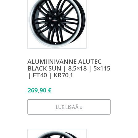
ALUMIINIVANNE ALUTEC
BLACK SUN | 8,5×18 | 5×115
| ET40 | KR70,1
269,90
€
LUE LISÄÄ »