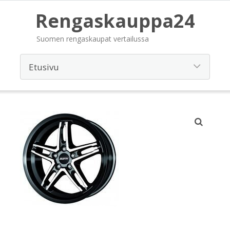
Rengaskauppa24
Suomen rengaskaupat vertailussa