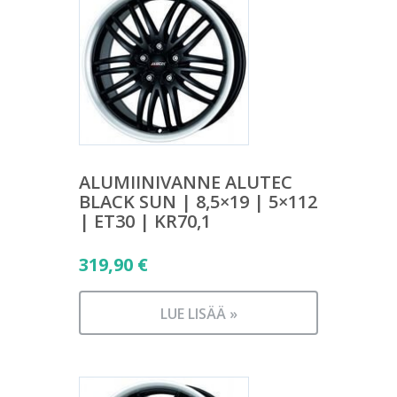
ALUMIINIVANNE ALUTEC
BLACK SUN | 8,5×19 | 5×112
| ET30 | KR70,1
319,90
€
LUE LISÄÄ »