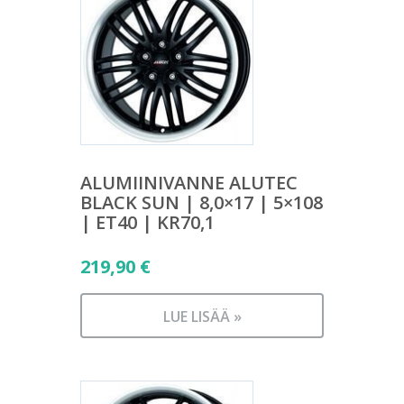
ALUMIINIVANNE ALUTEC
BLACK SUN | 8,0×17 | 5×108
| ET40 | KR70,1
219,90
€
LUE LISÄÄ »