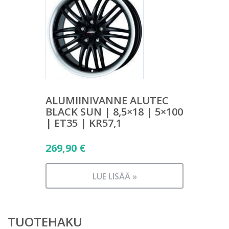
ALUMIINIVANNE ALUTEC
BLACK SUN | 8,5×18 | 5×100
| ET35 | KR57,1
269,90
€
LUE LISÄÄ »
TUOTEHAKU