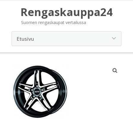
Rengaskauppa24
Suomen rengaskaupat vertailussa