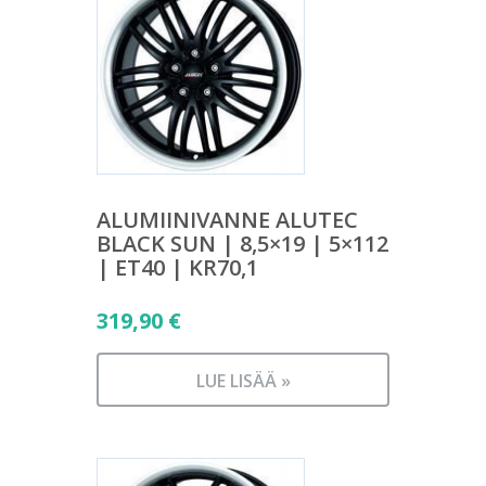
ALUMIINIVANNE ALUTEC
BLACK SUN | 8,5×19 | 5×112
| ET40 | KR70,1
319,90
€
LUE LISÄÄ »