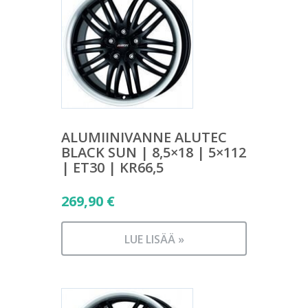
ALUMIINIVANNE ALUTEC
BLACK SUN | 8,5×18 | 5×112
| ET30 | KR66,5
269,90
€
LUE LISÄÄ »