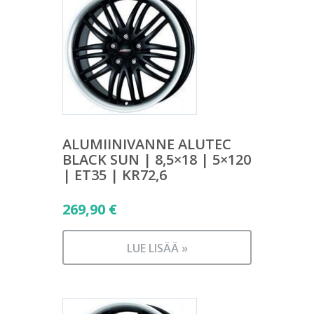
ALUMIINIVANNE ALUTEC
BLACK SUN | 8,5×18 | 5×120
| ET35 | KR72,6
269,90
€
LUE LISÄÄ »