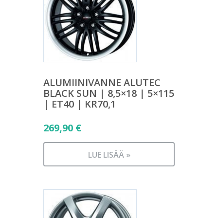
ALUMIINIVANNE ALUTEC
BLACK SUN | 8,5×18 | 5×115
| ET40 | KR70,1
269,90
€
LUE LISÄÄ »