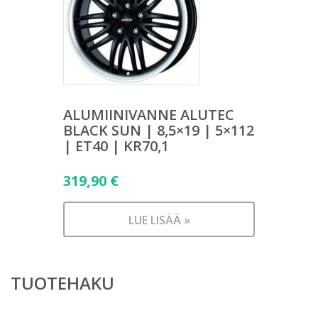
ALUMIINIVANNE ALUTEC
BLACK SUN | 8,5×19 | 5×112
| ET40 | KR70,1
319,90
€
LUE LISÄÄ »
TUOTEHAKU