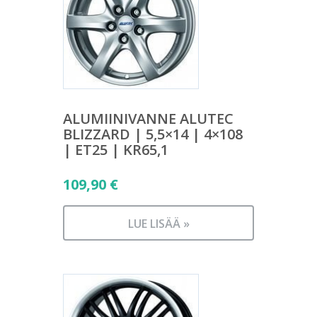
ALUMIINIVANNE ALUTEC
BLIZZARD | 5,5×14 | 4×108
| ET25 | KR65,1
109,90
€
LUE LISÄÄ »