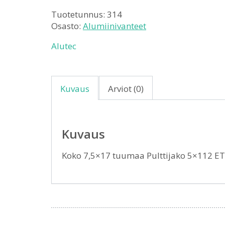
Tuotetunnus:
314
Osasto:
Alumiinivanteet
Alutec
Kuvaus
Arviot (0)
Kuvaus
Koko 7,5×17 tuumaa Pulttijako 5×112 E