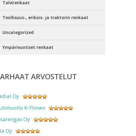
Talvirenkaat
Teollisuus-, erikois- ja traktorin renkaat
Uncategorized
Ympärivuotiset renkaat
PARHAAT ARVOSTELUT
adial Oy
utohuolto K-Ylönen
isarengas Oy
sla Oy