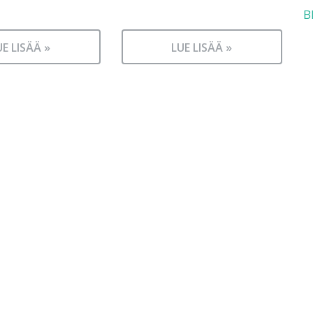
B
UE LISÄÄ »
LUE LISÄÄ »