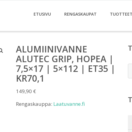
ETUSIVU
RENGASKAUPAT
TUOTTEE
ALUMIINIVANNE
ALUTEC GRIP, HOPEA |
7,5×17 | 5×112 | ET35 |
E
KR70,1
149,90
€
Rengaskauppa:
Laatuvanne.fi