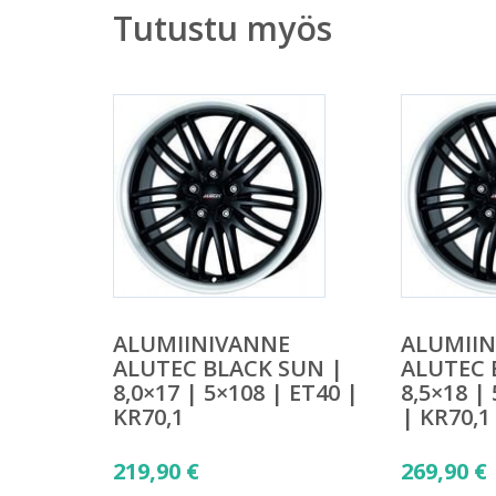
Tutustu myös
ALUMIINIVANNE
ALUMII
ALUTEC BLACK SUN |
ALUTEC 
8,0×17 | 5×108 | ET40 |
8,5×18 |
KR70,1
| KR70,1
219,90
€
269,90
€