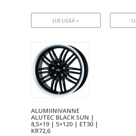
LUE LISÄÄ »
L
ALUMIINIVANNE
ALUTEC BLACK SUN |
8,5×19 | 5×120 | ET30 |
KR72,6