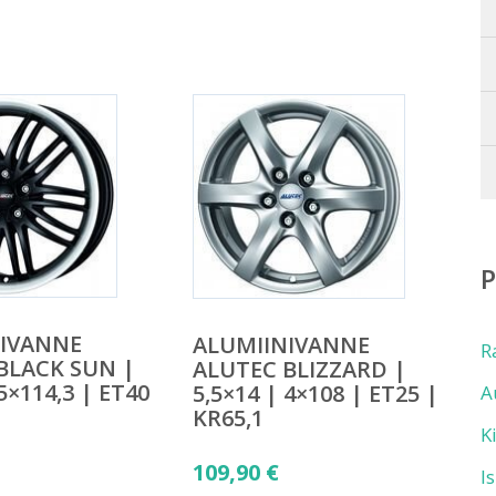
NIVANNE
ALUMIINIVANNE
R
BLACK SUN |
ALUTEC BLIZZARD |
 5×114,3 | ET40
5,5×14 | 4×108 | ET25 |
A
KR65,1
K
109,90
€
I