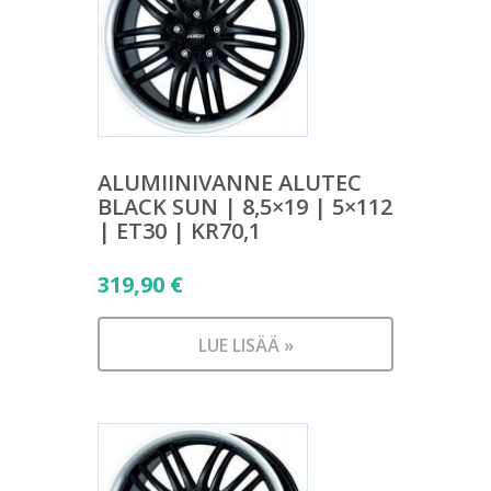
ALUMIINIVANNE ALUTEC
BLACK SUN | 8,5×19 | 5×112
| ET30 | KR70,1
319,90
€
LUE LISÄÄ »