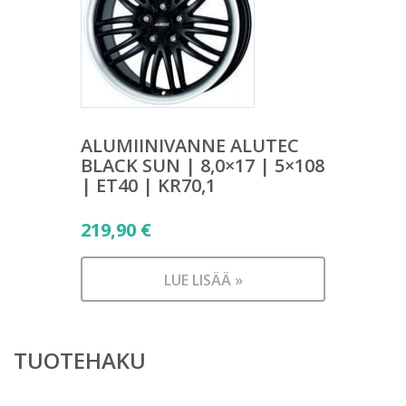
ALUMIINIVANNE ALUTEC
BLACK SUN | 8,0×17 | 5×108
| ET40 | KR70,1
219,90
€
LUE LISÄÄ »
TUOTEHAKU