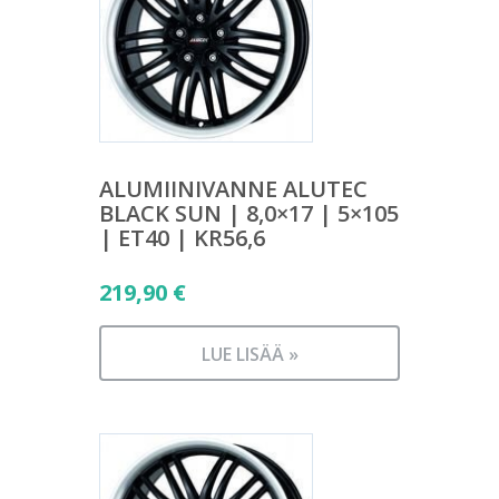
ALUMIINIVANNE ALUTEC
BLACK SUN | 8,0×17 | 5×105
| ET40 | KR56,6
219,90
€
LUE LISÄÄ »