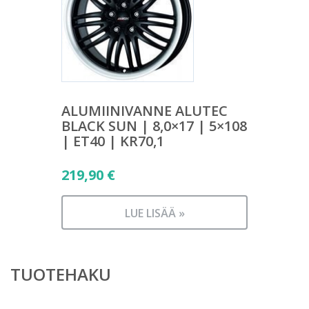
ALUMIINIVANNE ALUTEC
BLACK SUN | 8,0×17 | 5×108
| ET40 | KR70,1
219,90
€
LUE LISÄÄ »
TUOTEHAKU