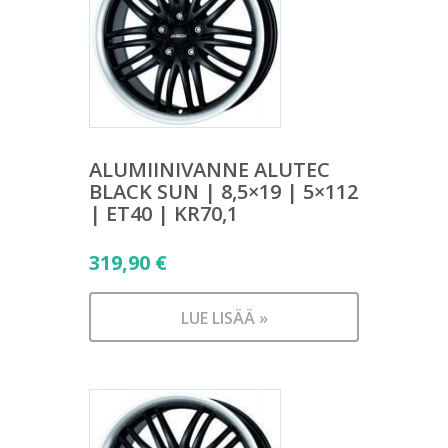
ALUMIINIVANNE ALUTEC
BLACK SUN | 8,5×19 | 5×112
| ET40 | KR70,1
319,90
€
LUE LISÄÄ »