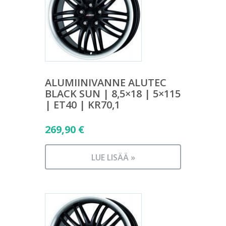
ALUMIINIVANNE ALUTEC
BLACK SUN | 8,5×18 | 5×115
| ET40 | KR70,1
269,90
€
LUE LISÄÄ »