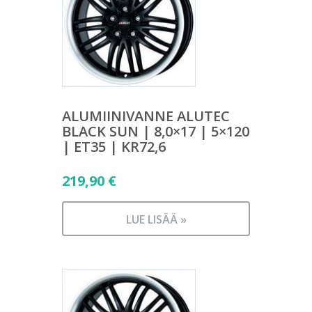
ALUMIINIVANNE ALUTEC
BLACK SUN | 8,0×17 | 5×120
| ET35 | KR72,6
219,90
€
LUE LISÄÄ »