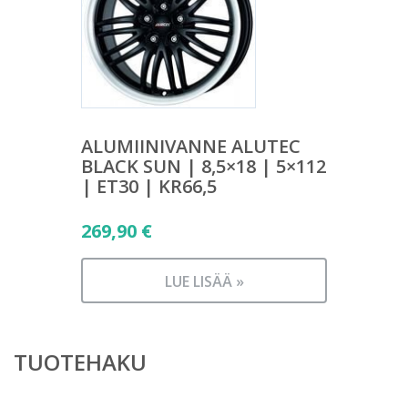
ALUMIINIVANNE ALUTEC
BLACK SUN | 8,5×18 | 5×112
| ET30 | KR66,5
269,90
€
LUE LISÄÄ »
TUOTEHAKU