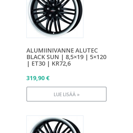
ALUMIINIVANNE ALUTEC
BLACK SUN | 8,5×19 | 5×120
| ET30 | KR72,6
319,90
€
LUE LISÄÄ »