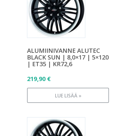
ALUMIINIVANNE ALUTEC
BLACK SUN | 8,0×17 | 5×120
| ET35 | KR72,6
219,90
€
LUE LISÄÄ »