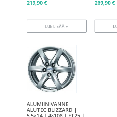
219,90
€
269,90
€
LUE LISÄÄ »
L
ALUMIINIVANNE
ALUTEC BLIZZARD |
5,5×14 | 4×108 | ET25 |