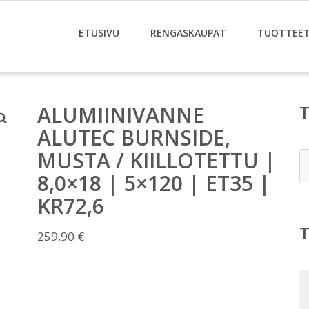
ETUSIVU
RENGASKAUPAT
TUOTTEE
ALUMIINIVANNE
ALUTEC BURNSIDE,
MUSTA / KIILLOTETTU |
E
8,0×18 | 5×120 | ET35 |
KR72,6
259,90
€