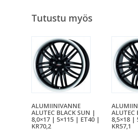
Tutustu myös
ALUMIINIVANNE
ALUMII
ALUTEC BLACK SUN |
ALUTEC 
8,0×17 | 5×115 | ET40 |
8,5×18 |
KR70,2
KR57,1