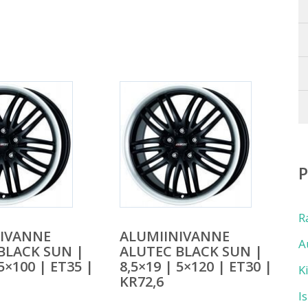
R
NIVANNE
ALUMIINIVANNE
A
BLACK SUN |
ALUTEC BLACK SUN |
 5×100 | ET35 |
8,5×19 | 5×120 | ET30 |
K
KR72,6
I