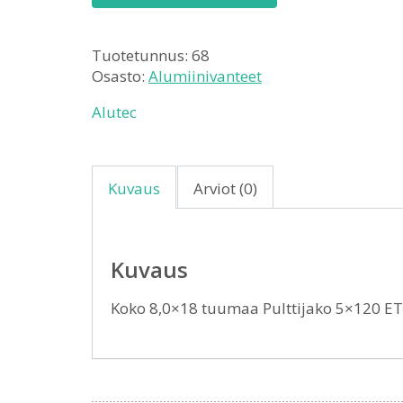
Tuotetunnus:
68
Osasto:
Alumiinivanteet
Alutec
Kuvaus
Arviot (0)
Kuvaus
Koko 8,0×18 tuumaa Pulttijako 5×120 E