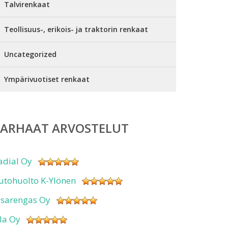
Talvirenkaat
Teollisuus-, erikois- ja traktorin renkaat
Uncategorized
Ympärivuotiset renkaat
PARHAAT ARVOSTELUT
adial Oy
utohuolto K-Ylönen
isarengas Oy
sla Oy