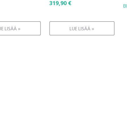
319,90
€
B
UE LISÄÄ »
LUE LISÄÄ »