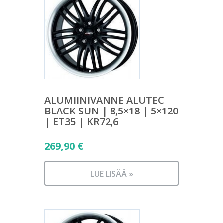
ALUMIINIVANNE ALUTEC
BLACK SUN | 8,5×18 | 5×120
| ET35 | KR72,6
269,90
€
LUE LISÄÄ »