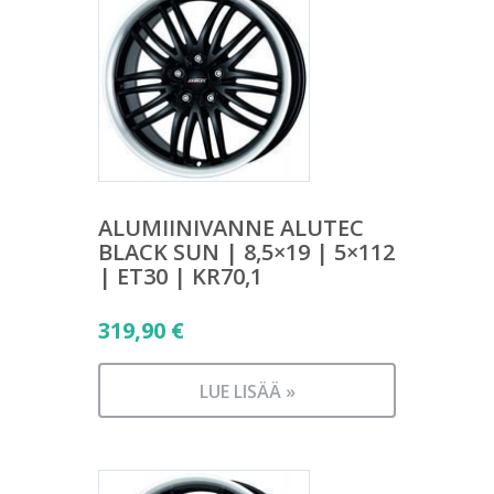
ALUMIINIVANNE ALUTEC
BLACK SUN | 8,5×19 | 5×112
| ET30 | KR70,1
319,90
€
LUE LISÄÄ »