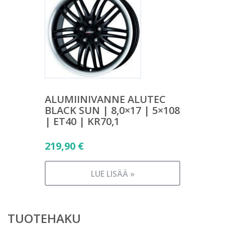
ALUMIINIVANNE ALUTEC
BLACK SUN | 8,0×17 | 5×108
| ET40 | KR70,1
219,90
€
LUE LISÄÄ »
TUOTEHAKU