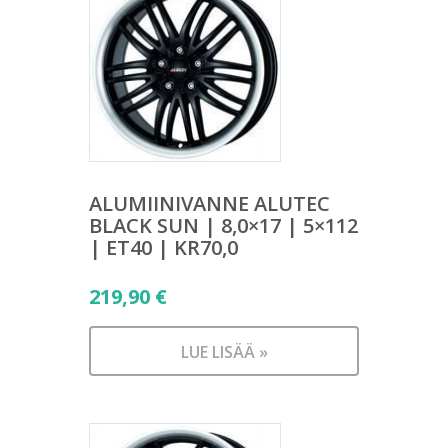
ALUMIINIVANNE ALUTEC
BLACK SUN | 8,0×17 | 5×112
| ET40 | KR70,0
219,90
€
LUE LISÄÄ »