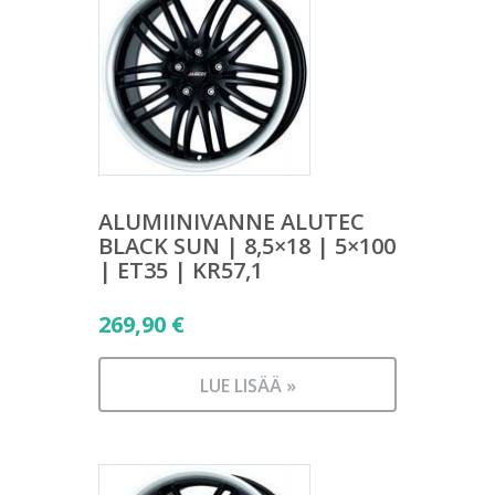
ALUMIINIVANNE ALUTEC
BLACK SUN | 8,5×18 | 5×100
| ET35 | KR57,1
269,90
€
LUE LISÄÄ »