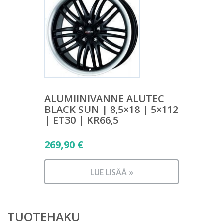
ALUMIINIVANNE ALUTEC
BLACK SUN | 8,5×18 | 5×112
| ET30 | KR66,5
269,90
€
LUE LISÄÄ »
TUOTEHAKU