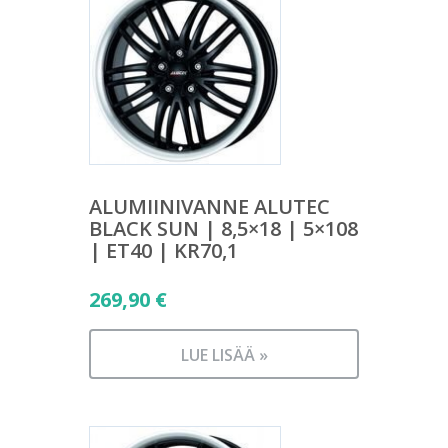
ALUMIINIVANNE ALUTEC
BLACK SUN | 8,5×18 | 5×108
| ET40 | KR70,1
269,90
€
LUE LISÄÄ »