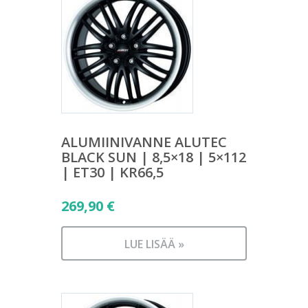
ALUMIINIVANNE ALUTEC
BLACK SUN | 8,5×18 | 5×112
| ET30 | KR66,5
269,90
€
LUE LISÄÄ »