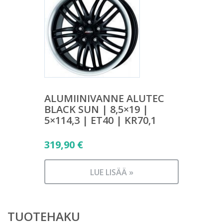
ALUMIINIVANNE ALUTEC
BLACK SUN | 8,5×19 |
5×114,3 | ET40 | KR70,1
319,90
€
LUE LISÄÄ »
TUOTEHAKU