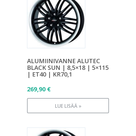
ALUMIINIVANNE ALUTEC
BLACK SUN | 8,5×18 | 5×115
| ET40 | KR70,1
269,90
€
LUE LISÄÄ »