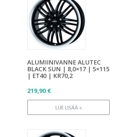
ALUMIINIVANNE ALUTEC
BLACK SUN | 8,0×17 | 5×115
| ET40 | KR70,2
219,90
€
LUE LISÄÄ »