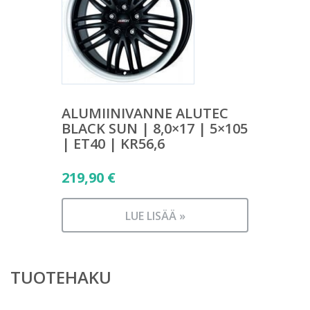
ALUMIINIVANNE ALUTEC
BLACK SUN | 8,0×17 | 5×105
| ET40 | KR56,6
219,90
€
LUE LISÄÄ »
TUOTEHAKU