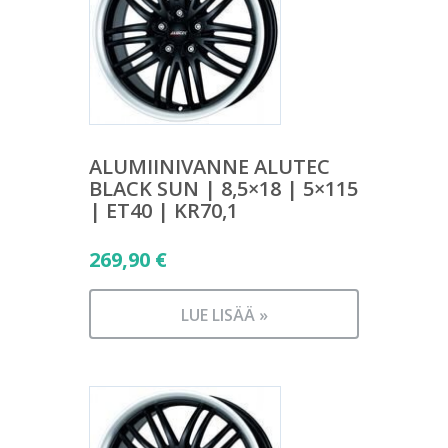
ALUMIINIVANNE ALUTEC
BLACK SUN | 8,5×18 | 5×115
| ET40 | KR70,1
269,90
€
LUE LISÄÄ »