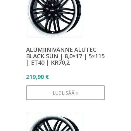
ALUMIINIVANNE ALUTEC
BLACK SUN | 8,0×17 | 5×115
| ET40 | KR70,2
219,90
€
LUE LISÄÄ »