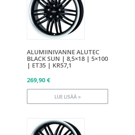
ALUMIINIVANNE ALUTEC
BLACK SUN | 8,5×18 | 5×100
| ET35 | KR57,1
269,90
€
LUE LISÄÄ »