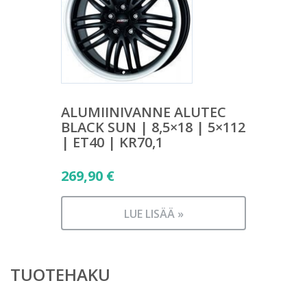
ALUMIINIVANNE ALUTEC
BLACK SUN | 8,5×18 | 5×112
| ET40 | KR70,1
269,90
€
LUE LISÄÄ »
TUOTEHAKU