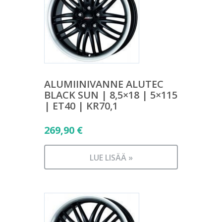
ALUMIINIVANNE ALUTEC
BLACK SUN | 8,5×18 | 5×115
| ET40 | KR70,1
269,90
€
LUE LISÄÄ »