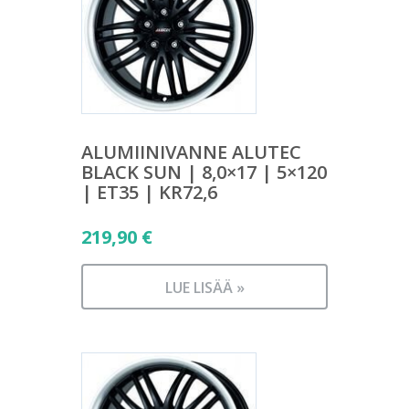
ALUMIINIVANNE ALUTEC
BLACK SUN | 8,0×17 | 5×120
| ET35 | KR72,6
219,90
€
LUE LISÄÄ »