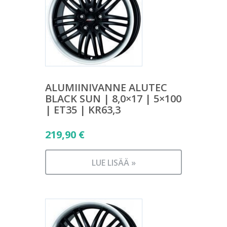
ALUMIINIVANNE ALUTEC
BLACK SUN | 8,0×17 | 5×100
| ET35 | KR63,3
219,90
€
LUE LISÄÄ »