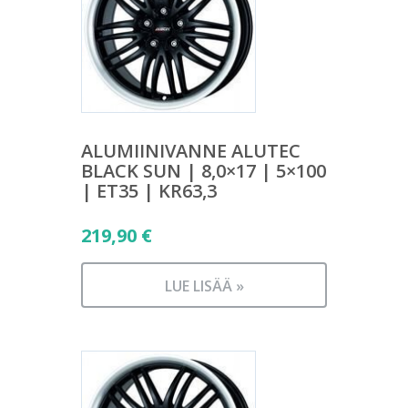
ALUMIINIVANNE ALUTEC
BLACK SUN | 8,0×17 | 5×100
| ET35 | KR63,3
219,90
€
LUE LISÄÄ »