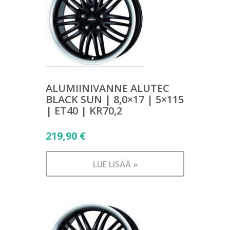
ALUMIINIVANNE ALUTEC
BLACK SUN | 8,0×17 | 5×115
| ET40 | KR70,2
219,90
€
LUE LISÄÄ »