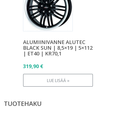
ALUMIINIVANNE ALUTEC
BLACK SUN | 8,5×19 | 5×112
| ET40 | KR70,1
319,90
€
LUE LISÄÄ »
TUOTEHAKU