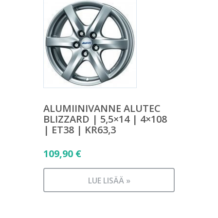
ALUMIINIVANNE ALUTEC
BLIZZARD | 5,5×14 | 4×108
| ET38 | KR63,3
109,90
€
LUE LISÄÄ »