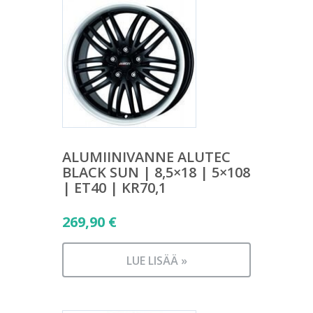
ALUMIINIVANNE ALUTEC
BLACK SUN | 8,5×18 | 5×108
| ET40 | KR70,1
269,90
€
LUE LISÄÄ »