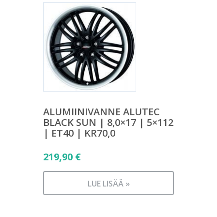
ALUMIINIVANNE ALUTEC
BLACK SUN | 8,0×17 | 5×112
| ET40 | KR70,0
219,90
€
LUE LISÄÄ »