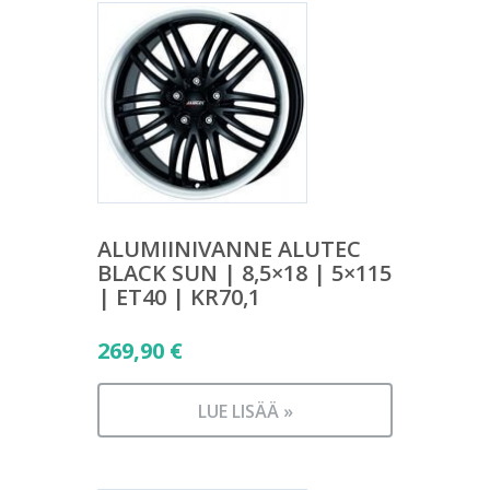
ALUMIINIVANNE ALUTEC
BLACK SUN | 8,5×18 | 5×115
| ET40 | KR70,1
269,90
€
LUE LISÄÄ »