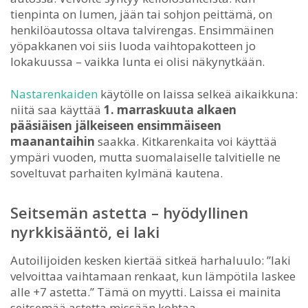
tienpinta on lumen, jään tai sohjon peittämä, on
henkilöautossa oltava talvirengas. Ensimmäinen
yöpakkanen voi siis luoda vaihtopakotteen jo
lokakuussa – vaikka lunta ei olisi näkynytkään.
Nastarenkaiden
käytölle on laissa selkeä aikaikkuna:
niitä saa käyttää
1. marraskuuta alkaen
pääsiäisen jälkeiseen ensimmäiseen
maanantaihin
saakka. Kitkarenkaita voi käyttää
ympäri vuoden, mutta suomalaiselle talvitielle ne
soveltuvat parhaiten kylmänä kautena.
Seitsemän astetta – hyödyllinen
nyrkkisääntö, ei laki
Autoilijoiden kesken kiertää sitkeä harhaluulo: ”laki
velvoittaa vaihtamaan renkaat, kun lämpötila laskee
alle +7 astetta.” Tämä on myytti. Laissa ei mainita
seitsemää astetta missään kohtaa.