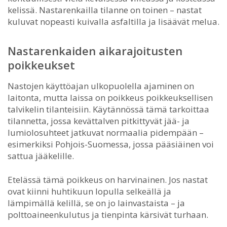
kelissä. Nastarenkailla tilanne on toinen – nastat
kuluvat nopeasti kuivalla asfaltilla ja lisäävät melua.
Nastarenkaiden aikarajoitusten
poikkeukset
Nastojen käyttöajan ulkopuolella ajaminen on
laitonta, mutta laissa on poikkeus poikkeuksellisen
talvikelin tilanteisiin. Käytännössä tämä tarkoittaa
tilannetta, jossa kevättalven pitkittyvät jää- ja
lumiolosuhteet jatkuvat normaalia pidempään –
esimerkiksi Pohjois-Suomessa, jossa pääsiäinen voi
sattua jääkelille.
Etelässä tämä poikkeus on harvinainen. Jos nastat
ovat kiinni huhtikuun lopulla selkeällä ja
lämpimällä kelillä, se on jo lainvastaista – ja
polttoaineenkulutus ja tienpinta kärsivät turhaan.