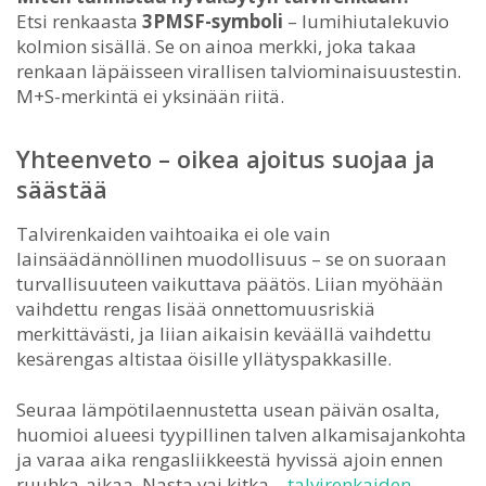
Etsi renkaasta
3PMSF-symboli
– lumihiutalekuvio
kolmion sisällä. Se on ainoa merkki, joka takaa
renkaan läpäisseen virallisen talviominaisuustestin.
M+S-merkintä ei yksinään riitä.
Yhteenveto – oikea ajoitus suojaa ja
säästää
Talvirenkaiden vaihtoaika ei ole vain
lainsäädännöllinen muodollisuus – se on suoraan
turvallisuuteen vaikuttava päätös. Liian myöhään
vaihdettu rengas lisää onnettomuusriskiä
merkittävästi, ja liian aikaisin keväällä vaihdettu
kesärengas altistaa öisille yllätyspakkasille.
Seuraa lämpötilaennustetta usean päivän osalta,
huomioi alueesi tyypillinen talven alkamisajankohta
ja varaa aika rengasliikkeestä hyvissä ajoin ennen
ruuhka-aikaa. Nasta vai kitka –
talvirenkaiden