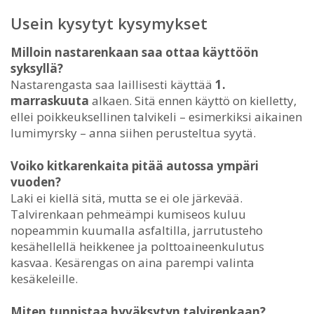
Usein kysytyt kysymykset
Milloin nastarenkaan saa ottaa käyttöön
syksyllä?
Nastarengasta saa laillisesti käyttää
1.
marraskuuta
alkaen. Sitä ennen käyttö on kielletty,
ellei poikkeuksellinen talvikeli – esimerkiksi aikainen
lumimyrsky – anna siihen perusteltua syytä.
Voiko kitkarenkaita pitää autossa ympäri
vuoden?
Laki ei kiellä sitä, mutta se ei ole järkevää.
Talvirenkaan pehmeämpi kumiseos kuluu
nopeammin kuumalla asfaltilla, jarrutusteho
kesähellellä heikkenee ja polttoaineenkulutus
kasvaa. Kesärengas on aina parempi valinta
kesäkeleille.
Miten tunnistaa hyväksytyn talvirenkaan?