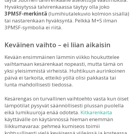
Hyväksytyssä talvirenkaassa täytyy olla joko
3PMSF-merkintä
(lumihiutalekuvio kolmion sisällä)
tai nastarenkaan hyväksyntä. Pelkkä M+S ilman
3PMSF-symbolia ei riitä.
Keväinen vaihto – ei liian aikaisin
Kevään ensimmäinen lämmin viikko houkuttelee
vaihtamaan kesärenkaat nopeasti, mutta tämä on
yksi yleisimmistä virheistä. Huhtikuun aurinkoinen
päivä ei tarkoita, etteikö yöllä olisi pakkasta tai
lunta mahdollisesti tiedossa.
Kesärengas on turvallinen vaihtoehto vasta kun öiset
lämpötilat pysyvät säännöllisesti plussan puolella
eikä lumikuuroja enää odoteta.
Kitkarenkaita
käyttävälle on käytännössä hieman enemmän
liikkumavaraa: pehmeä kumiseos toimii
kohtuullisesti vielä keväisessä viileässä ja kosteassa