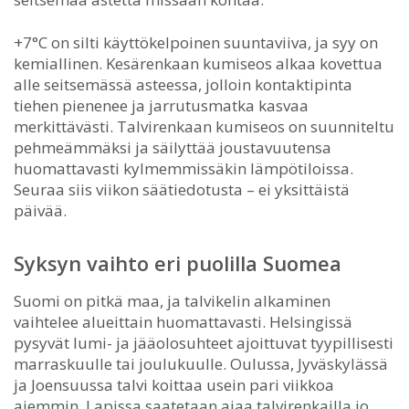
+7°C on silti käyttökelpoinen suuntaviiva, ja syy on
kemiallinen. Kesärenkaan kumiseos alkaa kovettua
alle seitsemässä asteessa, jolloin kontaktipinta
tiehen pienenee ja jarrutusmatka kasvaa
merkittävästi. Talvirenkaan kumiseos on suunniteltu
pehmeämmäksi ja säilyttää joustavuutensa
huomattavasti kylmemmissäkin lämpötiloissa.
Seuraa siis viikon säätiedotusta – ei yksittäistä
päivää.
Syksyn vaihto eri puolilla Suomea
Suomi on pitkä maa, ja talvikelin alkaminen
vaihtelee alueittain huomattavasti. Helsingissä
pysyvät lumi- ja jääolosuhteet ajoittuvat tyypillisesti
marraskuulle tai joulukuulle. Oulussa, Jyväskylässä
ja Joensuussa talvi koittaa usein pari viikkoa
aiemmin. Lapissa saatetaan ajaa talvirenkailla jo