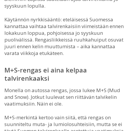
syyskuun lopulla.
Käytännön nyrkkisääntö: eteläisessä Suomessa
kannattaa vaihtaa talvirenkaisiin viimeistään ennen
lokakuun loppua, pohjoisessa jo syyskuun
puolivälissä. Rengasliikkeissä ruuhkahuiput osuvat
juuri ennen kelin muuttumista – aika kannattaa
varata viikkoja etukäteen.
M+S-rengas ei aina kelpaa
talvirenkaaksi
Monella on autossa rengas, jossa lukee M+S (Mud
and Snow). Jotkut luulevat sen riittävän talvikelin
vaatimuksiin. Näin ei ole.
M+S-merkintä kertoo vain siitä, että rengas on
suunniteltu muta- ja lumiolosuhteisiin, mutta se ei
täytä Suomen talvirenkaalle asetettuja vaatimuksia.