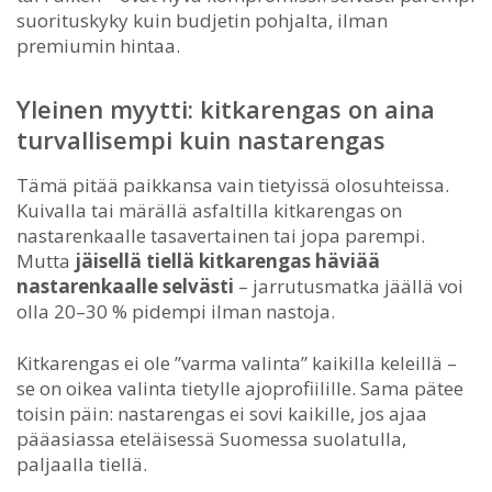
suorituskyky kuin budjetin pohjalta, ilman
premiumin hintaa.
Yleinen myytti: kitkarengas on aina
turvallisempi kuin nastarengas
Tämä pitää paikkansa vain tietyissä olosuhteissa.
Kuivalla tai märällä asfaltilla kitkarengas on
nastarenkaalle tasavertainen tai jopa parempi.
Mutta
jäisellä tiellä kitkarengas häviää
nastarenkaalle selvästi
– jarrutusmatka jäällä voi
olla 20–30 % pidempi ilman nastoja.
Kitkarengas ei ole ”varma valinta” kaikilla keleillä –
se on oikea valinta tietylle ajoprofiilille. Sama pätee
toisin päin: nastarengas ei sovi kaikille, jos ajaa
pääasiassa eteläisessä Suomessa suolatulla,
paljaalla tiellä.