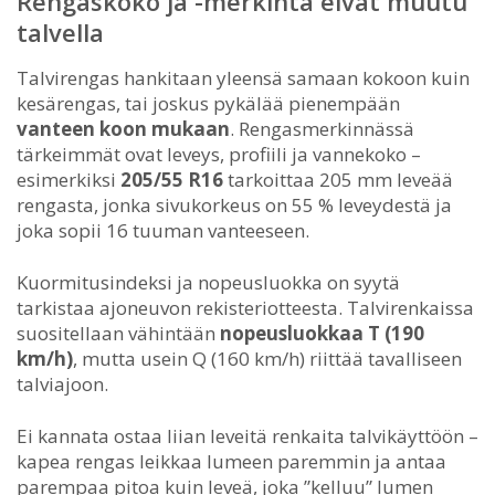
Rengaskoko ja -merkintä eivät muutu
talvella
Talvirengas hankitaan yleensä samaan kokoon kuin
kesärengas, tai joskus pykälää pienempään
vanteen koon mukaan
. Rengasmerkinnässä
tärkeimmät ovat leveys, profiili ja vannekoko –
esimerkiksi
205/55 R16
tarkoittaa 205 mm leveää
rengasta, jonka sivukorkeus on 55 % leveydestä ja
joka sopii 16 tuuman vanteeseen.
Kuormitusindeksi ja nopeusluokka on syytä
tarkistaa ajoneuvon rekisteriotteesta. Talvirenkaissa
suositellaan vähintään
nopeusluokkaa T (190
km/h)
, mutta usein Q (160 km/h) riittää tavalliseen
talviajoon.
Ei kannata ostaa liian leveitä renkaita talvikäyttöön –
kapea rengas leikkaa lumeen paremmin ja antaa
parempaa pitoa kuin leveä, joka ”kelluu” lumen