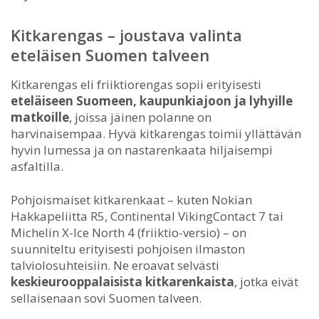
Kitkarengas – joustava valinta
eteläisen Suomen talveen
Kitkarengas eli friiktiorengas sopii erityisesti
eteläiseen Suomeen, kaupunkiajoon ja lyhyille
matkoille
, joissa jäinen polanne on
harvinaisempaa. Hyvä kitkarengas toimii yllättävän
hyvin lumessa ja on nastarenkaata hiljaisempi
asfaltilla.
Pohjoismaiset kitkarenkaat – kuten Nokian
Hakkapeliitta R5, Continental VikingContact 7 tai
Michelin X-Ice North 4 (friiktio-versio) – on
suunniteltu erityisesti pohjoisen ilmaston
talviolosuhteisiin. Ne eroavat selvästi
keskieurooppalaisista kitkarenkaista
, jotka eivät
sellaisenaan sovi Suomen talveen.