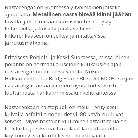
Nastarengas on Suomessa ylivoimainen jäisellä
ajoradalla.
Metallinen nasta biteää kiinni jäähän
tavalla, johon mikään kumisekoitus ei pysty.
Polanteella ja kovalla pakkasella ero
kitkarenkaaseen on selkeä ja mitattavissa
jarrutusmatkoina.
Erityisesti Pohjois- ja Keski-Suomessa, missä jäinen
polanne on normaalia useiden kuukausien ajan,
nastarengas on luonteva valinta. Nokian
Hakkapeliitta- tai Bridgestone Blizzak LM005 -sarjan
nastarengas antaa kauden myötä todistetusti
luottamusta hankalimmissakin kelitilanteissa.
Nastarenkaan haittapuoli on melu – erityisesti
kuivalla asfaltilla nopeudet yli 80 km/h kuuluvat
selvästi. Myös nastojen kuluminen asfalttiteillä on
todellista, ja siksi nastarenkaat kannattaa ottaa
käyttöön vasta kun keli sen oikeasti vaatii.