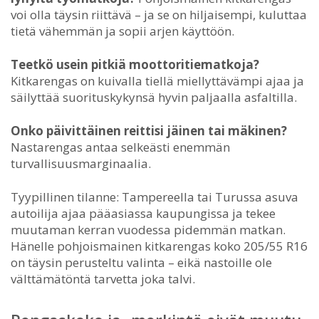
voi olla täysin riittävä – ja se on hiljaisempi, kuluttaa
tietä vähemmän ja sopii arjen käyttöön.
Teetkö usein pitkiä moottoritiematkoja?
Kitkarengas on kuivalla tiellä miellyttävämpi ajaa ja
säilyttää suorituskykynsä hyvin paljaalla asfaltilla.
Onko päivittäinen reittisi jäinen tai mäkinen?
Nastarengas antaa selkeästi enemmän
turvallisuusmarginaalia.
Tyypillinen tilanne: Tampereella tai Turussa asuva
autoilija ajaa pääasiassa kaupungissa ja tekee
muutaman kerran vuodessa pidemmän matkan.
Hänelle pohjoismainen kitkarengas koko 205/55 R16
on täysin perusteltu valinta – eikä nastoille ole
välttämätöntä tarvetta joka talvi.