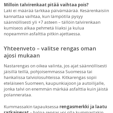
Milloin talvirenkaat pitää vaihtaa pois?
Laki ei määrää tarkkaa päivämäärää. Kesärenkaisiin
kannattaa vaihtaa, kun lämpötila pysyy
säännöllisesti yli +7 asteen – tällöin talvirenkaan
kumiseos alkaa pehmetä liiaksi ja kulua
nopeammin asfalttia pitkin ajettaessa.
Yhteenveto – valitse rengas oman
ajosi mukaan
Nastarengas on oikea valinta, jos ajat säännöllisesti
jäisillä teillä, pohjoisemmassa Suomessa tai
hankalissa talviolosuhteissa. Kitkarengas sopii
eteläiseen Suomeen, kaupunkiajoon ja autoilijalle,
jonka talvi on enemmän märkää asfalttia kuin jäistä
polannerataa.
Kummassakin tapauksessa
rengasmerkki ja laatu
ratkaisevat
– halpa rengas voi olla kummastakin