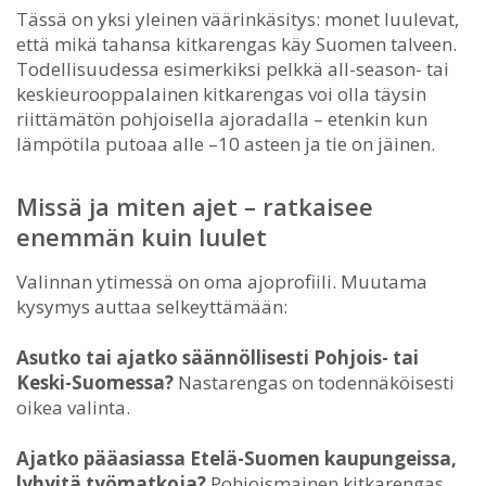
Tässä on yksi yleinen väärinkäsitys: monet luulevat,
että mikä tahansa kitkarengas käy Suomen talveen.
Todellisuudessa esimerkiksi pelkkä all-season- tai
keskieurooppalainen kitkarengas voi olla täysin
riittämätön pohjoisella ajoradalla – etenkin kun
lämpötila putoaa alle –10 asteen ja tie on jäinen.
Missä ja miten ajet – ratkaisee
enemmän kuin luulet
Valinnan ytimessä on oma ajoprofiili. Muutama
kysymys auttaa selkeyttämään:
Asutko tai ajatko säännöllisesti Pohjois- tai
Keski-Suomessa?
Nastarengas on todennäköisesti
oikea valinta.
Ajatko pääasiassa Etelä-Suomen kaupungeissa,
lyhyitä työmatkoja?
Pohjoismainen kitkarengas