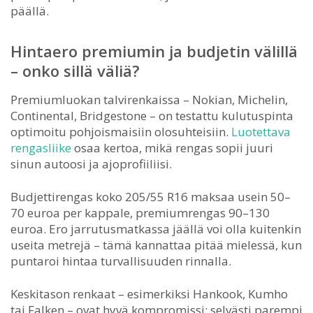
päällä.
Hintaero premiumin ja budjetin välillä
– onko sillä väliä?
Premiumluokan talvirenkaissa – Nokian, Michelin,
Continental, Bridgestone – on testattu kulutuspinta
optimoitu pohjoismaisiin olosuhteisiin.
Luotettava
rengasliike
osaa kertoa, mikä rengas sopii juuri
sinun autoosi ja ajoprofiiliisi.
Budjettirengas koko 205/55 R16 maksaa usein 50–
70 euroa per kappale, premiumrengas 90–130
euroa. Ero jarrutusmatkassa jäällä voi olla kuitenkin
useita metrejä – tämä kannattaa pitää mielessä, kun
puntaroi hintaa turvallisuuden rinnalla.
Keskitason renkaat – esimerkiksi Hankook, Kumho
tai Falken – ovat hyvä kompromissi: selvästi parempi