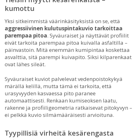
kumottu
Yksi sitkeimmistä väärinkäsityksistä on se, että
aggressiivinen kulutuspintakuvio tarkoittaa
parempaa pitoa
. Syväuraiset ja näyttävät profiilit
eivät tarkoita parempaa pitoa kuivalla asfaltilla –
päinvastoin. Mitä enemmän kumipintaa koskettaa
asvalttia, sitä parempi kuivapito. Siksi kilparenkaat
ovat lähes sileät.
Syväuraiset kuviot palvelevat vedenpoistokykyä
märällä kelillä, mutta tämä ei tarkoita, että
urasyvyyden kasvaessa pito paranee
automaattisesti. Renkaan kumiseoksen laatu,
rakenne ja profiiligeometria ratkaisevat pitokyvyn –
ei pelkkä kuvio silmämääräisesti arvioituna.
Tyypillisiä virheitä kesärengasta