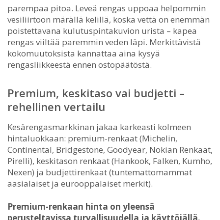
parempaa pitoa. Leveä rengas uppoaa helpommin
vesiliirtoon märällä kelillä, koska vettä on enemmän
poistettavana kulutuspintakuvion urista – kapea
rengas viiltää paremmin veden läpi. Merkittävistä
kokomuutoksista kannattaa aina kysyä
rengasliikkeestä ennen ostopäätöstä.
Premium, keskitaso vai budjetti –
rehellinen vertailu
Kesärengasmarkkinan jakaa karkeasti kolmeen
hintaluokkaan: premium-renkaat (Michelin,
Continental, Bridgestone, Goodyear, Nokian Renkaat,
Pirelli), keskitason renkaat (Hankook, Falken, Kumho,
Nexen) ja budjettirenkaat (tuntemattomammat
aasialaiset ja eurooppalaiset merkit).
Premium-renkaan hinta on yleensä
perusteltavissa turvallisuudella ja käyttöiällä.