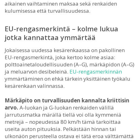
aikainen vaihtaminen maksaa sekä renkaiden
kulumisessa että turvallisuudessa.
EU-rengasmerkintä – kolme lukua
jotka kannattaa ymmärtää
Jokaisessa uudessa kesärenkaassa on pakollinen
EU-rengasmerkintä, joka kertoo kolme asiaa:
polttoainetaloudellisuuden (A–G), märkäpidon (A–G)
ja meluarvon desibeleinä.
EU-rengasmerkinnän
ymmärtäminen on ehkä tärkein yksittäinen työkalu
kesärenkaan valinnassa.
Märkäpito on turvallisuuden kannalta kriittisin
arvo.
A-luokan ja G-luokan renkaiden välillä
jarrutusmatka märällä tiellä voi olla kymmeniä
metrejä – nopeudessa 80 km/h tämä tarkoittaa
useita auton pituuksia. Pelkästään hinnan tai
ulkonäön perusteella ostava ei tätä eroa välttämättä