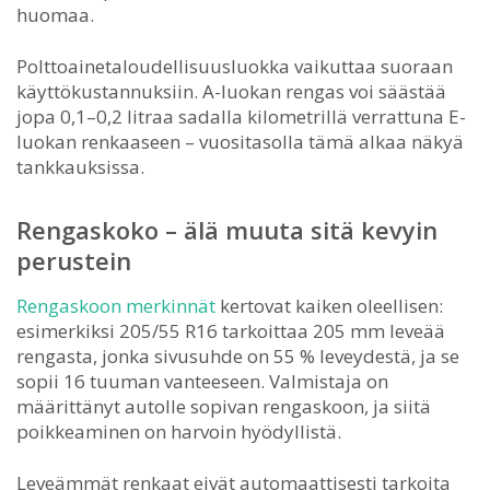
huomaa.
Polttoainetaloudellisuusluokka vaikuttaa suoraan
käyttökustannuksiin. A-luokan rengas voi säästää
jopa 0,1–0,2 litraa sadalla kilometrillä verrattuna E-
luokan renkaaseen – vuositasolla tämä alkaa näkyä
tankkauksissa.
Rengaskoko – älä muuta sitä kevyin
perustein
Rengaskoon merkinnät
kertovat kaiken oleellisen:
esimerkiksi 205/55 R16 tarkoittaa 205 mm leveää
rengasta, jonka sivusuhde on 55 % leveydestä, ja se
sopii 16 tuuman vanteeseen. Valmistaja on
määrittänyt autolle sopivan rengaskoon, ja siitä
poikkeaminen on harvoin hyödyllistä.
Leveämmät renkaat eivät automaattisesti tarkoita