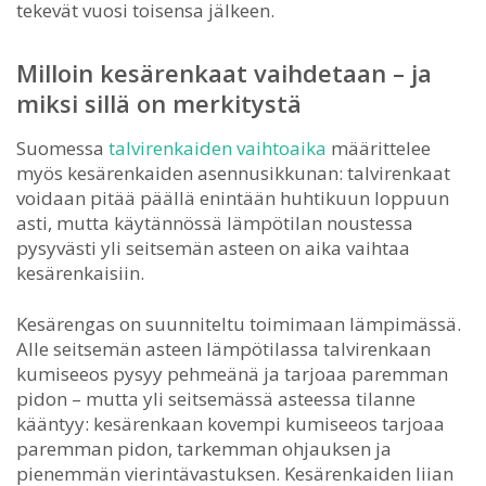
tekevät vuosi toisensa jälkeen.
Milloin kesärenkaat vaihdetaan – ja
miksi sillä on merkitystä
Suomessa
talvirenkaiden vaihtoaika
määrittelee
myös kesärenkaiden asennusikkunan: talvirenkaat
voidaan pitää päällä enintään huhtikuun loppuun
asti, mutta käytännössä lämpötilan noustessa
pysyvästi yli seitsemän asteen on aika vaihtaa
kesärenkaisiin.
Kesärengas on suunniteltu toimimaan lämpimässä.
Alle seitsemän asteen lämpötilassa talvirenkaan
kumiseeos pysyy pehmeänä ja tarjoaa paremman
pidon – mutta yli seitsemässä asteessa tilanne
kääntyy: kesärenkaan kovempi kumiseeos tarjoaa
paremman pidon, tarkemman ohjauksen ja
pienemmän vierintävastuksen. Kesärenkaiden liian