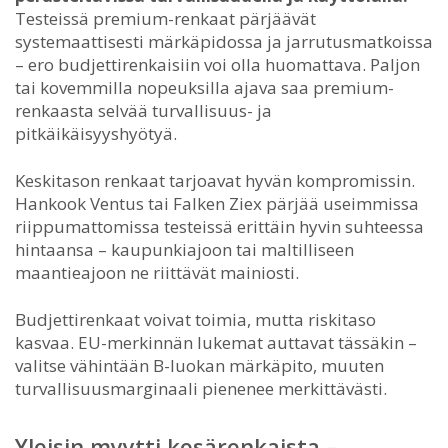
Testeissä premium-renkaat pärjäävät
systemaattisesti märkäpidossa ja jarrutusmatkoissa
– ero budjettirenkaisiin voi olla huomattava. Paljon
tai kovemmilla nopeuksilla ajava saa premium-
renkaasta selvää turvallisuus- ja
pitkäikäisyyshyötyä.
Keskitason renkaat tarjoavat hyvän kompromissin.
Hankook Ventus tai Falken Ziex pärjää useimmissa
riippumattomissa testeissä erittäin hyvin suhteessa
hintaansa – kaupunkiajoon tai maltilliseen
maantieajoon ne riittävät mainiosti.
Budjettirenkaat voivat toimia, mutta riskitaso
kasvaa. EU-merkinnän lukemat auttavat tässäkin –
valitse vähintään B-luokan märkäpito, muuten
turvallisuusmarginaali pienenee merkittävästi.
Yleisin myytti kesärenkaista –