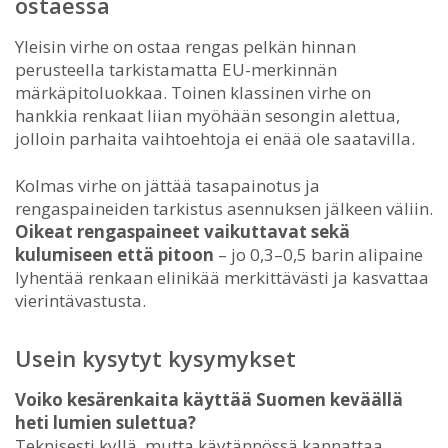
ostaessa
Yleisin virhe on ostaa rengas pelkän hinnan
perusteella tarkistamatta EU-merkinnän
märkäpitoluokkaa. Toinen klassinen virhe on
hankkia renkaat liian myöhään sesongin alettua,
jolloin parhaita vaihtoehtoja ei enää ole saatavilla.
Kolmas virhe on jättää tasapainotus ja
rengaspaineiden tarkistus asennuksen jälkeen väliin.
Oikeat rengaspaineet vaikuttavat sekä
kulumiseen että pitoon
– jo 0,3–0,5 barin alipaine
lyhentää renkaan elinikää merkittävästi ja kasvattaa
vierintävastusta.
Usein kysytyt kysymykset
Voiko kesärenkaita käyttää Suomen keväällä
heti lumien sulettua?
Teknisesti kyllä, mutta käytännössä kannattaa