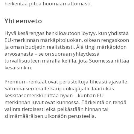
heikentää pitoa huomaamattomasti.
Yhteenveto
Hyvä kesärengas henkilöautoon löytyy, kun yhdistää
EU-merkinnän märkäpitoluokan, oikean rengaskoon
ja oman budjetin realistisesti. Älä tingi märkäpidon
arvosanasta – se on suoraan yhteydessä
turvallisuuteen märällä kelillä, jota Suomessa riittää
kesäisinkin.
Premium-renkaat ovat perusteltuja tiheästi ajavalle.
Satunnaisemmalle kaupunkiajajalle laadukas
keskitasomerkki riittää hyvin – kunhan EU-
merkinnän luvut ovat kunnossa. Tärkeintä on tehdä
valinta tietoisesti eikä pelkästään hinnan tai
silmämääräisen ulkonäön perusteella.