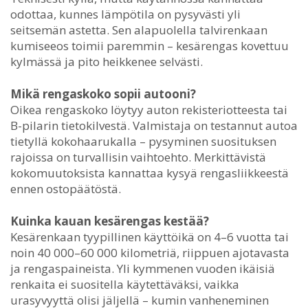
odottaa, kunnes lämpötila on pysyvästi yli
seitsemän astetta. Sen alapuolella talvirenkaan
kumiseeos toimii paremmin – kesärengas kovettuu
kylmässä ja pito heikkenee selvästi.
Mikä rengaskoko sopii autooni?
Oikea rengaskoko löytyy auton rekisteriotteesta tai
B-pilarin tietokilvestä. Valmistaja on testannut autoa
tietyllä kokohaarukalla – pysyminen suosituksen
rajoissa on turvallisin vaihtoehto. Merkittävistä
kokomuutoksista kannattaa kysyä rengasliikkeestä
ennen ostopäätöstä.
Kuinka kauan kesärengas kestää?
Kesärenkaan tyypillinen käyttöikä on 4–6 vuotta tai
noin 40 000–60 000 kilometriä, riippuen ajotavasta
ja rengaspaineista. Yli kymmenen vuoden ikäisiä
renkaita ei suositella käytettäväksi, vaikka
urasyvyyttä olisi jäljellä – kumin vanheneminen