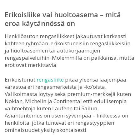
Erikoisliike vai huoltoasema – mitä
eroa käytännössä on
Henkilöauton rengasliikkeet jakautuvat karkeasti
kahteen ryhmään: erikoistuneisiin rengasliikkeisiin
ja huoltoasemien tai autokorjaamojen
rengaspalveluihin. Molemmilla on paikkansa, mutta
erot ovat merkittäviä.
Erikoistunut
rengasliike
pitää yleensä laajempaa
varastoa eri rengasmerkeistä ja -ko’oista.
Valikoimasta löytyy sekä premium-merkkejä kuten
Nokian, Michelin ja Continental että edullisempia
vaihtoehtoja kuten Laufenn tai Sailun.
Asiantuntemus on usein syvempää – liikkeessä on
henkilöitä, jotka tuntevat eri rengastyyppien
ominaisuudet yksityiskohtaisesti.