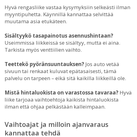
Hyvä rengasliike vastaa kysymyksiin selkeästi ilman
myyntipuhetta. Käynnillä kannattaa selvittää
muutama asia etukäteen.
Sisältyykö tasapainotus asennushintaan?
Useimmissa liikkeissä se sisältyy, mutta ei aina.
Tarkista myös venttiilien vaihto.
Teettekö pyöränsuuntauksen?
Jos auto vetää
sivuun tai renkaat kuluvat epätasaisesti, tämä
palvelu on tarpeen – eikä sitä kaikilla liikkeillä ole.
Mistä hintaluokista on varastossa tavaraa?
Hyvä
liike tarjoaa vaihtoehtoja kaikista hintaluokista
ilman että ohjaa pelkästään kalleimpaan.
Vaihtoajat ja milloin ajanvaraus
kannattaa tehdä