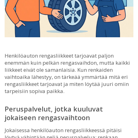
Henkilöauton rengasliikkeet tarjoavat paljon
enemmän kuin pelkän rengasvaihdon, mutta kaikki
liikkeet eivät ole samanlaisia.
Kun renkaiden
vaihtoaika lähestyy, on tärkeää ymmärtää mitä eri
rengasliikkeet tarjoavat ja miten löytää juuri omiin
tarpeisiin sopiva paikka.
Peruspalvelut, jotka kuuluvat
jokaiseen rengasvaihtoon
Jokaisessa henkilöauton rengasliikkeessä pitäisi
löytyä vähintään neljä peruspalvelua: renkaan