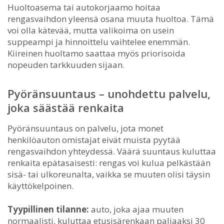
Huoltoasema tai autokorjaamo hoitaa
rengasvaihdon yleensä osana muuta huoltoa. Tämä
voi olla kätevää, mutta valikoima on usein
suppeampi ja hinnoittelu vaihtelee enemmän.
Kiireinen huoltamo saattaa myös priorisoida
nopeuden tarkkuuden sijaan.
Pyöränsuuntaus – unohdettu palvelu,
joka säästää renkaita
Pyöränsuuntaus on palvelu, jota monet
henkilöauton omistajat eivät muista pyytää
rengasvaihdon yhteydessä. Väärä suuntaus kuluttaa
renkaita epätasaisesti: rengas voi kulua pelkästään
sisä- tai ulkoreunalta, vaikka se muuten olisi täysin
käyttökelpoinen.
Tyypillinen tilanne:
auto, joka ajaa muuten
normaalisti, kuluttaa etusisärenkaan paljaaksi 30