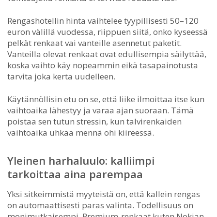
Rengashotellin hinta vaihtelee tyypillisesti 50–120
euron välillä vuodessa, riippuen siitä, onko kyseessä
pelkät renkaat vai vanteille asennetut paketit.
Vanteilla olevat renkaat ovat edullisempia säilyttää,
koska vaihto käy nopeammin eikä tasapainotusta
tarvita joka kerta uudelleen.
Käytännöllisin etu on se, että liike ilmoittaa itse kun
vaihtoaika lähestyy ja varaa ajan suoraan. Tämä
poistaa sen tutun stressin, kun talvirenkaiden
vaihtoaika uhkaa mennä ohi kiireessä.
Yleinen harhaluulo: kalliimpi
tarkoittaa aina parempaa
Yksi sitkeimmistä myyteistä on, että kallein rengas
on automaattisesti paras valinta. Todellisuus on
monimutkaisempi. Premium-renkaat kuten Nokian