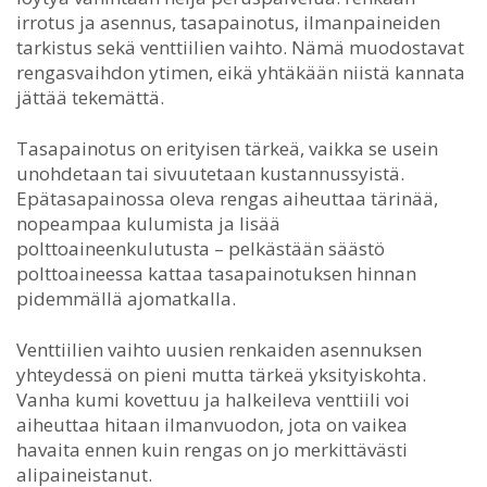
irrotus ja asennus, tasapainotus, ilmanpaineiden
tarkistus sekä venttiilien vaihto. Nämä muodostavat
rengasvaihdon ytimen, eikä yhtäkään niistä kannata
jättää tekemättä.
Tasapainotus on erityisen tärkeä, vaikka se usein
unohdetaan tai sivuutetaan kustannussyistä.
Epätasapainossa oleva rengas aiheuttaa tärinää,
nopeampaa kulumista ja lisää
polttoaineenkulutusta – pelkästään säästö
polttoaineessa kattaa tasapainotuksen hinnan
pidemmällä ajomatkalla.
Venttiilien vaihto uusien renkaiden asennuksen
yhteydessä on pieni mutta tärkeä yksityiskohta.
Vanha kumi kovettuu ja halkeileva venttiili voi
aiheuttaa hitaan ilmanvuodon, jota on vaikea
havaita ennen kuin rengas on jo merkittävästi
alipaineistanut.