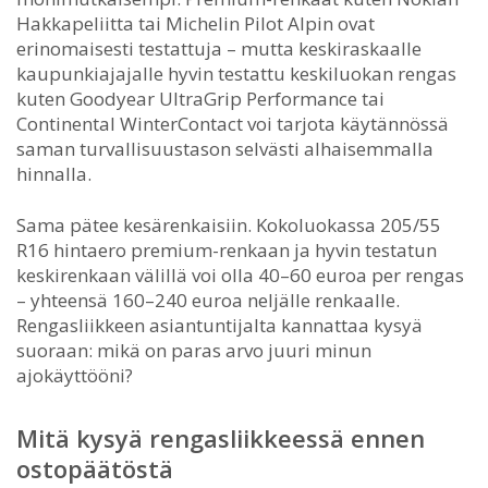
Hakkapeliitta tai Michelin Pilot Alpin ovat
erinomaisesti testattuja – mutta keskiraskaalle
kaupunkiajajalle hyvin testattu keskiluokan rengas
kuten Goodyear UltraGrip Performance tai
Continental WinterContact voi tarjota käytännössä
saman turvallisuustason selvästi alhaisemmalla
hinnalla.
Sama pätee kesärenkaisiin. Kokoluokassa 205/55
R16 hintaero premium-renkaan ja hyvin testatun
keskirenkaan välillä voi olla 40–60 euroa per rengas
– yhteensä 160–240 euroa neljälle renkaalle.
Rengasliikkeen asiantuntijalta kannattaa kysyä
suoraan: mikä on paras arvo juuri minun
ajokäyttööni?
Mitä kysyä rengasliikkeessä ennen
ostopäätöstä