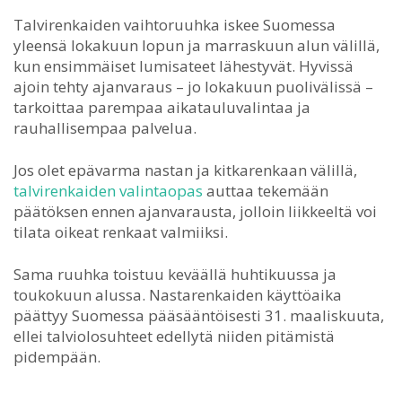
Talvirenkaiden vaihtoruuhka iskee Suomessa
yleensä lokakuun lopun ja marraskuun alun välillä,
kun ensimmäiset lumisateet lähestyvät. Hyvissä
ajoin tehty ajanvaraus – jo lokakuun puolivälissä –
tarkoittaa parempaa aikatauluvalintaa ja
rauhallisempaa palvelua.
Jos olet epävarma nastan ja kitkarenkaan välillä,
talvirenkaiden valintaopas
auttaa tekemään
päätöksen ennen ajanvarausta, jolloin liikkeeltä voi
tilata oikeat renkaat valmiiksi.
Sama ruuhka toistuu keväällä huhtikuussa ja
toukokuun alussa. Nastarenkaiden käyttöaika
päättyy Suomessa pääsääntöisesti 31. maaliskuuta,
ellei talviolosuhteet edellytä niiden pitämistä
pidempään.