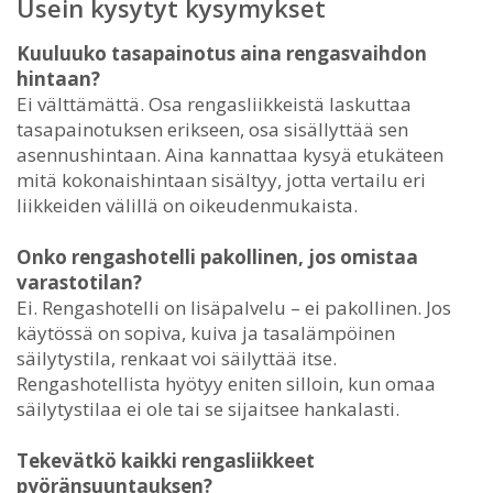
Usein kysytyt kysymykset
Kuuluuko tasapainotus aina rengasvaihdon
hintaan?
Ei välttämättä. Osa rengasliikkeistä laskuttaa
tasapainotuksen erikseen, osa sisällyttää sen
asennushintaan. Aina kannattaa kysyä etukäteen
mitä kokonaishintaan sisältyy, jotta vertailu eri
liikkeiden välillä on oikeudenmukaista.
Onko rengashotelli pakollinen, jos omistaa
varastotilan?
Ei. Rengashotelli on lisäpalvelu – ei pakollinen. Jos
käytössä on sopiva, kuiva ja tasalämpöinen
säilytystila, renkaat voi säilyttää itse.
Rengashotellista hyötyy eniten silloin, kun omaa
säilytystilaa ei ole tai se sijaitsee hankalasti.
Tekevätkö kaikki rengasliikkeet
pyöränsuuntauksen?