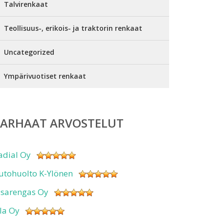
Talvirenkaat
Teollisuus-, erikois- ja traktorin renkaat
Uncategorized
Ympärivuotiset renkaat
PARHAAT ARVOSTELUT
adial Oy
utohuolto K-Ylönen
isarengas Oy
sla Oy