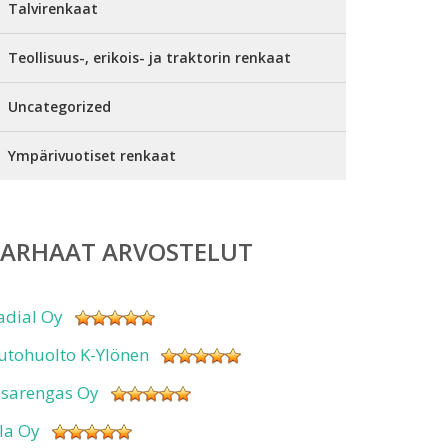
Talvirenkaat
Teollisuus-, erikois- ja traktorin renkaat
Uncategorized
Ympärivuotiset renkaat
PARHAAT ARVOSTELUT
adial Oy
utohuolto K-Ylönen
isarengas Oy
sla Oy