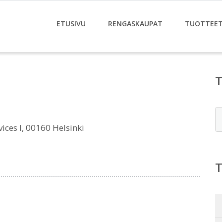
ETUSIVU
RENGASKAUPAT
TUOTTEE
E
ces I, 00160 Helsinki