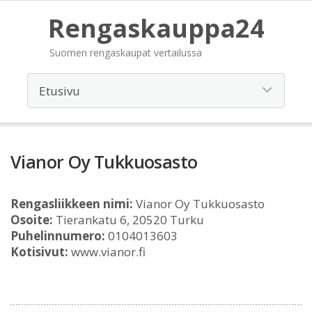
Rengaskauppa24
Suomen rengaskaupat vertailussa
Vianor Oy Tukkuosasto
Rengasliikkeen nimi:
Vianor Oy Tukkuosasto
Osoite:
Tierankatu 6, 20520 Turku
Puhelinnumero:
0104013603
Kotisivut:
www.vianor.fi