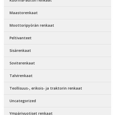
Kuorma-auton renkaat
Maastorenkaat
Moottoripyörän renkaat
Peltivanteet
Sisärenkaat
Soviterenkaat
Talvirenkaat
Teollisuus-, erikois- ja traktorin renkaat
Uncategorized
Ympärivuotiset renkaat