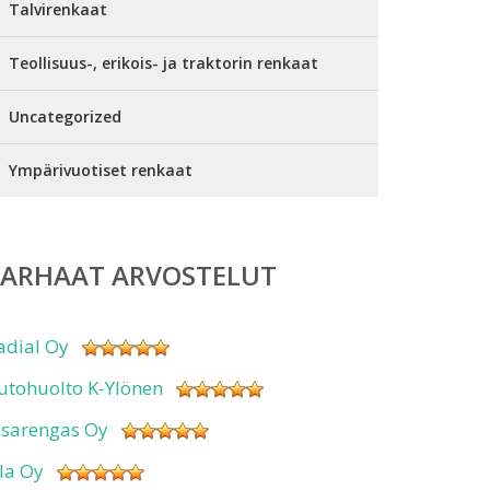
Talvirenkaat
Teollisuus-, erikois- ja traktorin renkaat
Uncategorized
Ympärivuotiset renkaat
PARHAAT ARVOSTELUT
adial Oy
utohuolto K-Ylönen
isarengas Oy
sla Oy