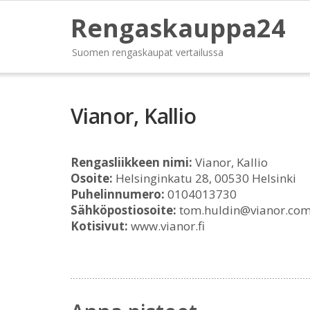
Rengaskauppa24
Suomen rengaskaupat vertailussa
Vianor, Kallio
Rengasliikkeen nimi:
Vianor, Kallio
Osoite:
Helsinginkatu 28, 00530 Helsinki
Puhelinnumero:
0104013730
Sähköpostiosoite:
tom.huldin@vianor.co
Kotisivut:
www.vianor.fi