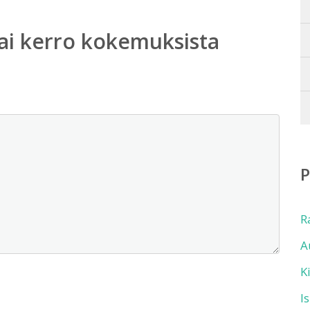
ai kerro kokemuksista
R
A
K
I