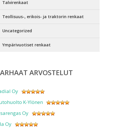
Talvirenkaat
Teollisuus-, erikois- ja traktorin renkaat
Uncategorized
Ympärivuotiset renkaat
PARHAAT ARVOSTELUT
adial Oy
utohuolto K-Ylönen
isarengas Oy
sla Oy