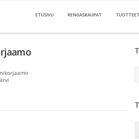
ETUSIVU
RENGASKAUPAT
TUOTTEE
orjaamo
E
mikorjaamo
ärvi