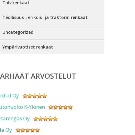
Talvirenkaat
Teollisuus-, erikois- ja traktorin renkaat
Uncategorized
Ympärivuotiset renkaat
PARHAAT ARVOSTELUT
adial Oy
utohuolto K-Ylönen
isarengas Oy
sla Oy