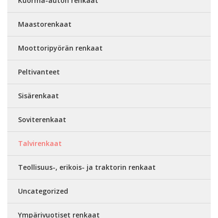
Kuorma-auton renkaat
Maastorenkaat
Moottoripyörän renkaat
Peltivanteet
Sisärenkaat
Soviterenkaat
Talvirenkaat
Teollisuus-, erikois- ja traktorin renkaat
Uncategorized
Ympärivuotiset renkaat