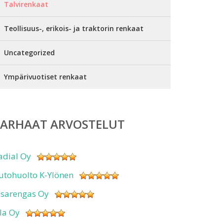
Talvirenkaat
Teollisuus-, erikois- ja traktorin renkaat
Uncategorized
Ympärivuotiset renkaat
PARHAAT ARVOSTELUT
adial Oy
utohuolto K-Ylönen
isarengas Oy
sla Oy