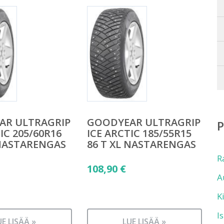
AR ULTRAGRIP
GOODYEAR ULTRAGRIP
IC 205/60R16
ICE ARCTIC 185/55R15
 NASTARENGAS
86 T XL NASTARENGAS
R
108,90
€
A
K
I
UE LISÄÄ »
LUE LISÄÄ »