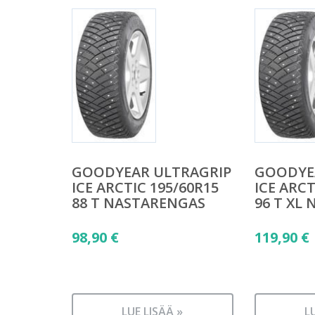
GOODYEAR ULTRAGRIP
GOODYE
ICE ARCTIC 195/60R15
ICE ARCT
88 T NASTARENGAS
96 T XL
98,90
€
119,90
€
LUE LISÄÄ »
L