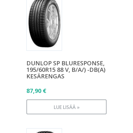
DUNLOP SP BLURESPONSE,
195/60R15 88 V, B/A/) -DB(A)
KESÄRENGAS
87,90
€
LUE LISÄÄ »