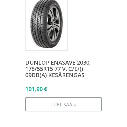
DUNLOP ENASAVE 2030,
175/55R15 77 V, C/E/))
69DB(A) KESÄRENGAS
101,90
€
LUE LISÄÄ »