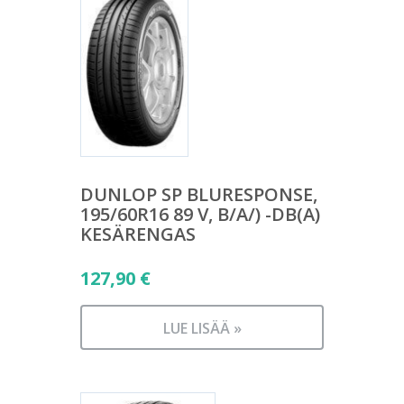
DUNLOP SP BLURESPONSE,
195/60R16 89 V, B/A/) -DB(A)
KESÄRENGAS
127,90
€
LUE LISÄÄ »