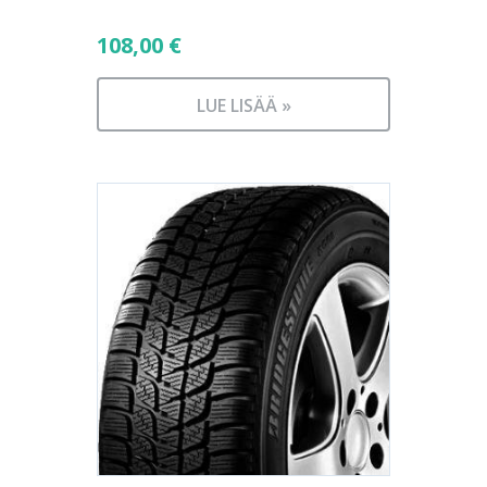
108,00
€
LUE LISÄÄ »