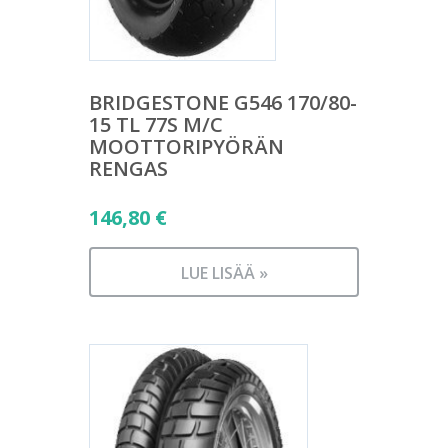
BRIDGESTONE G546 170/80-
15 TL 77S M/C
MOOTTORIPYÖRÄN
RENGAS
146,80
€
LUE LISÄÄ »