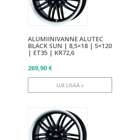
ALUMIINIVANNE ALUTEC
BLACK SUN | 8,5×18 | 5×120
| ET35 | KR72,6
269,90
€
LUE LISÄÄ »