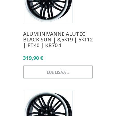
ALUMIINIVANNE ALUTEC
BLACK SUN | 8,5×19 | 5×112
| ET40 | KR70,1
319,90
€
LUE LISÄÄ »