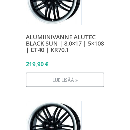
ALUMIINIVANNE ALUTEC
BLACK SUN | 8,0×17 | 5×108
| ET40 | KR70,1
219,90
€
LUE LISÄÄ »