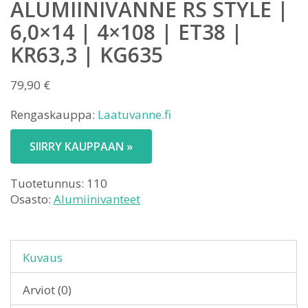
ALUMIINIVANNE RS STYLE |
6,0×14 | 4×108 | ET38 |
KR63,3 | KG635
79,90
€
Rengaskauppa:
Laatuvanne.fi
SIIRRY KAUPPAAN »
Tuotetunnus:
110
Osasto:
Alumiinivanteet
Kuvaus
Arviot (0)