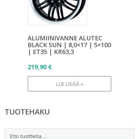
ALUMIINIVANNE ALUTEC
BLACK SUN | 8,0×17 | 5×100
| ET35 | KR63,3
219,90
€
LUE LISÄÄ »
TUOTEHAKU
Etsi: