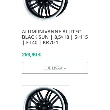
ALUMIINIVANNE ALUTEC
BLACK SUN | 8,5×18 | 5×115
| ET40 | KR70,1
269,90
€
LUE LISÄÄ »