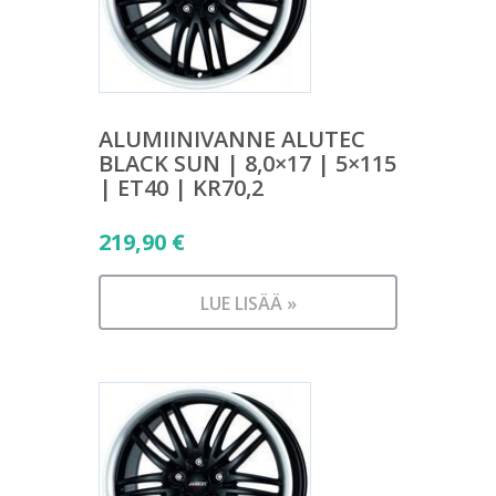
ALUMIINIVANNE ALUTEC
BLACK SUN | 8,0×17 | 5×115
| ET40 | KR70,2
219,90
€
LUE LISÄÄ »