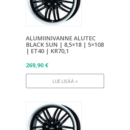
ALUMIINIVANNE ALUTEC
BLACK SUN | 8,5×18 | 5×108
| ET40 | KR70,1
269,90
€
LUE LISÄÄ »