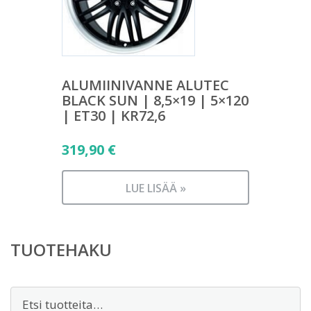
ALUMIINIVANNE ALUTEC
BLACK SUN | 8,5×19 | 5×120
| ET30 | KR72,6
319,90
€
LUE LISÄÄ »
TUOTEHAKU
Etsi: