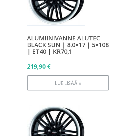
ALUMIINIVANNE ALUTEC
BLACK SUN | 8,0×17 | 5×108
| ET40 | KR70,1
219,90
€
LUE LISÄÄ »