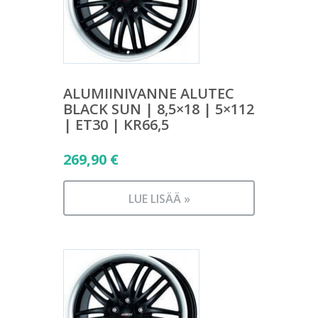
ALUMIINIVANNE ALUTEC
BLACK SUN | 8,5×18 | 5×112
| ET30 | KR66,5
269,90
€
LUE LISÄÄ »