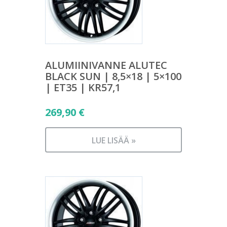
ALUMIINIVANNE ALUTEC
BLACK SUN | 8,5×18 | 5×100
| ET35 | KR57,1
269,90
€
LUE LISÄÄ »