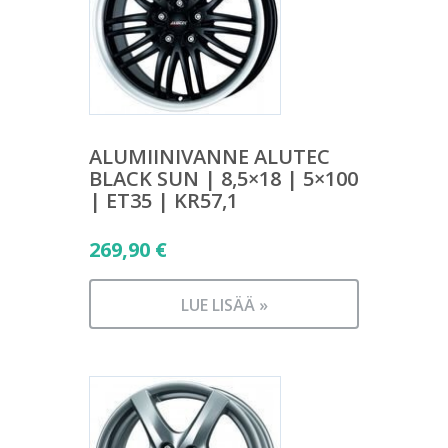
ALUMIINIVANNE ALUTEC
BLACK SUN | 8,5×18 | 5×100
| ET35 | KR57,1
269,90
€
LUE LISÄÄ »