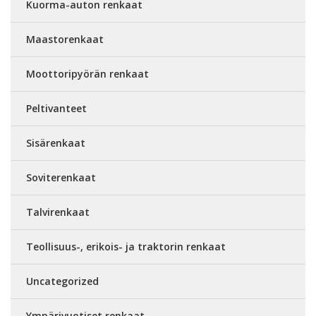
Kuorma-auton renkaat
Maastorenkaat
Moottoripyörän renkaat
Peltivanteet
Sisärenkaat
Soviterenkaat
Talvirenkaat
Teollisuus-, erikois- ja traktorin renkaat
Uncategorized
Ympärivuotiset renkaat