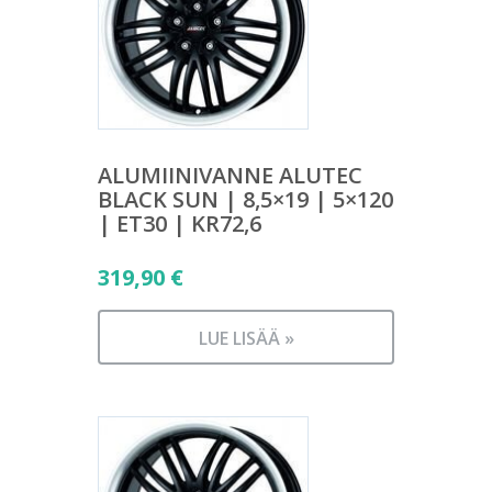
ALUMIINIVANNE ALUTEC
BLACK SUN | 8,5×19 | 5×120
| ET30 | KR72,6
319,90
€
LUE LISÄÄ »