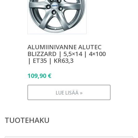
ALUMIINIVANNE ALUTEC
BLIZZARD | 5,5×14 | 4×100
| ET35 | KR63,3
109,90
€
LUE LISÄÄ »
TUOTEHAKU