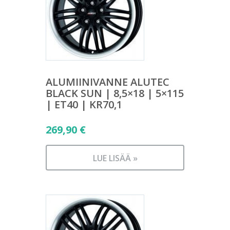
ALUMIINIVANNE ALUTEC
BLACK SUN | 8,5×18 | 5×115
| ET40 | KR70,1
269,90
€
LUE LISÄÄ »