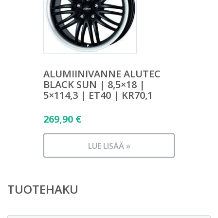
ALUMIINIVANNE ALUTEC
BLACK SUN | 8,5×18 |
5×114,3 | ET40 | KR70,1
269,90
€
LUE LISÄÄ »
TUOTEHAKU