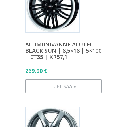
ALUMIINIVANNE ALUTEC
BLACK SUN | 8,5×18 | 5×100
| ET35 | KR57,1
269,90
€
LUE LISÄÄ »