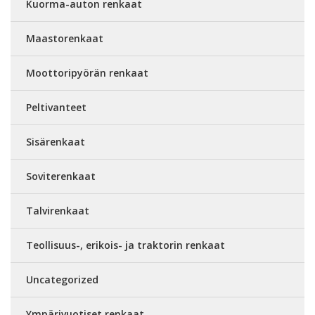
Kuorma-auton renkaat
Maastorenkaat
Moottoripyörän renkaat
Peltivanteet
Sisärenkaat
Soviterenkaat
Talvirenkaat
Teollisuus-, erikois- ja traktorin renkaat
Uncategorized
Ympärivuotiset renkaat