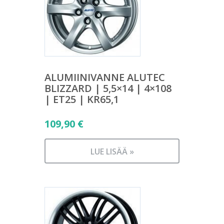
ALUMIINIVANNE ALUTEC
BLIZZARD | 5,5×14 | 4×108
| ET25 | KR65,1
109,90
€
LUE LISÄÄ »