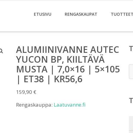
ETUSIVU
RENGASKAUPAT
TUOTTEE
ALUMIINIVANNE AUTEC
YUCON BP, KIILTÄVÄ
MUSTA | 7,0×16 | 5×105
E
| ET38 | KR56,6
159,90
€
Rengaskauppa:
Laatuvanne.fi