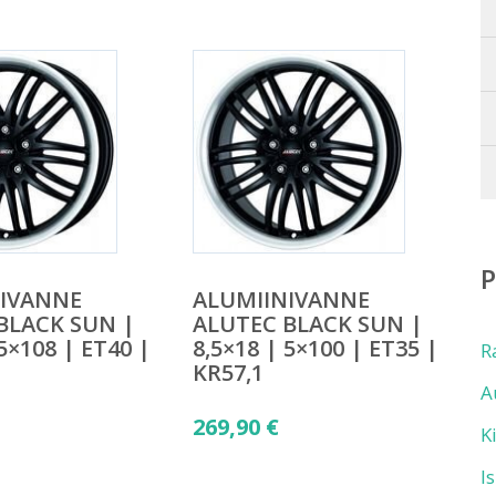
NIVANNE
ALUMIINIVANNE
BLACK SUN |
ALUTEC BLACK SUN |
 5×108 | ET40 |
8,5×18 | 5×100 | ET35 |
R
KR57,1
A
269,90
€
K
I