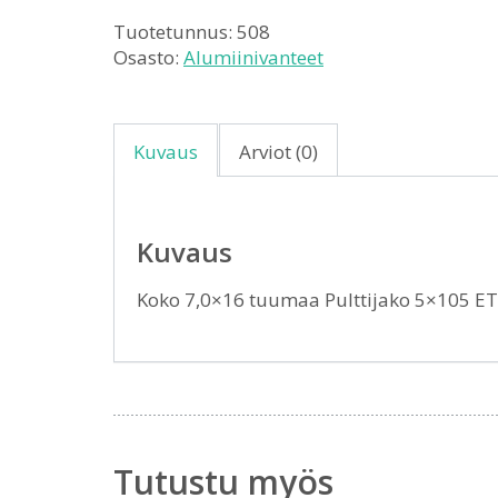
Tuotetunnus:
508
Osasto:
Alumiinivanteet
Kuvaus
Arviot (0)
Kuvaus
Koko 7,0×16 tuumaa Pulttijako 5×105 E
Tutustu myös