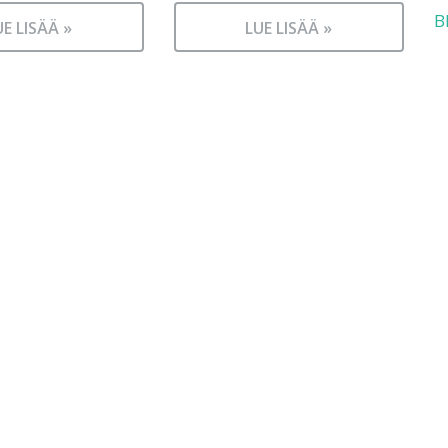
B
UE LISÄÄ »
LUE LISÄÄ »