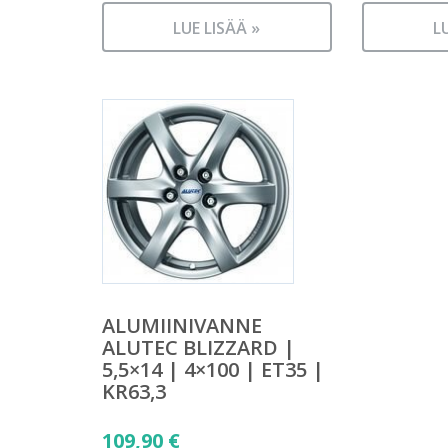
LUE LISÄÄ »
L
ALUMIINIVANNE
ALUTEC BLIZZARD |
5,5×14 | 4×100 | ET35 |
KR63,3
109,90
€