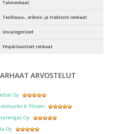
Talvirenkaat
Teollisuus-, erikois- ja traktorin renkaat
Uncategorized
Ympärivuotiset renkaat
PARHAAT ARVOSTELUT
adial Oy
utohuolto K-Ylönen
isarengas Oy
sla Oy