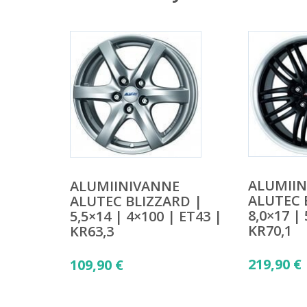
ALUMII
ALUMIINIVANNE
ALUTEC 
ALUTEC BLIZZARD |
8,0×17 |
5,5×14 | 4×100 | ET43 |
KR70,1
KR63,3
219,90
€
109,90
€