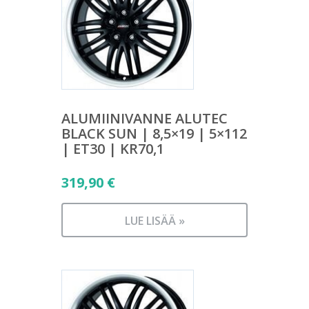
ALUMIINIVANNE ALUTEC
BLACK SUN | 8,5×19 | 5×112
| ET30 | KR70,1
319,90
€
LUE LISÄÄ »