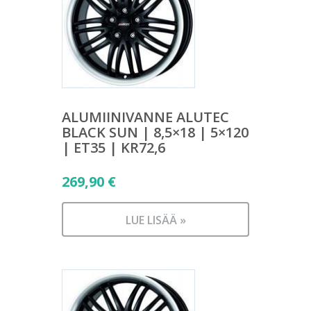
ALUMIINIVANNE ALUTEC
BLACK SUN | 8,5×18 | 5×120
| ET35 | KR72,6
269,90
€
LUE LISÄÄ »