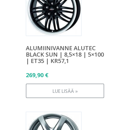
ALUMIINIVANNE ALUTEC
BLACK SUN | 8,5×18 | 5×100
| ET35 | KR57,1
269,90
€
LUE LISÄÄ »