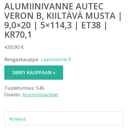
ALUMIINIVANNE AUTEC
VERON B, KIILTÄVÄ MUSTA |
9,0×20 | 5×114,3 | ET38 |
KR70,1
439,90
€
Rengaskauppa:
Laatuvanne.fi
SIIRRY KAUPPAAN »
Tuotetunnus:
545
Osasto:
Alumiinivanteet
Kuvaus