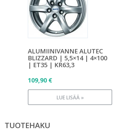
ALUMIINIVANNE ALUTEC
BLIZZARD | 5,5×14 | 4×100
| ET35 | KR63,3
109,90
€
LUE LISÄÄ »
TUOTEHAKU