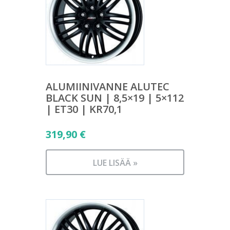
ALUMIINIVANNE ALUTEC
BLACK SUN | 8,5×19 | 5×112
| ET30 | KR70,1
319,90
€
LUE LISÄÄ »