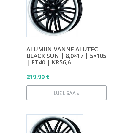
ALUMIINIVANNE ALUTEC
BLACK SUN | 8,0×17 | 5×105
| ET40 | KR56,6
219,90
€
LUE LISÄÄ »