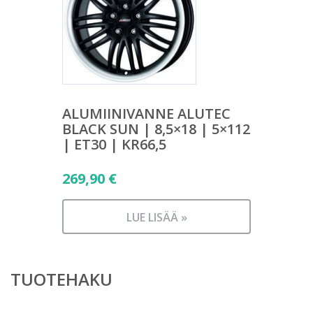
ALUMIINIVANNE ALUTEC
BLACK SUN | 8,5×18 | 5×112
| ET30 | KR66,5
269,90
€
LUE LISÄÄ »
TUOTEHAKU