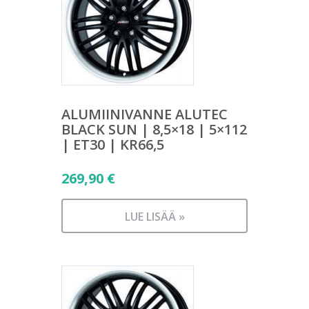
ALUMIINIVANNE ALUTEC
BLACK SUN | 8,5×18 | 5×112
| ET30 | KR66,5
269,90
€
LUE LISÄÄ »