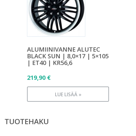
ALUMIINIVANNE ALUTEC
BLACK SUN | 8,0×17 | 5×105
| ET40 | KR56,6
219,90
€
LUE LISÄÄ »
TUOTEHAKU