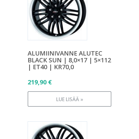
ALUMIINIVANNE ALUTEC
BLACK SUN | 8,0×17 | 5×112
| ET40 | KR70,0
219,90
€
LUE LISÄÄ »